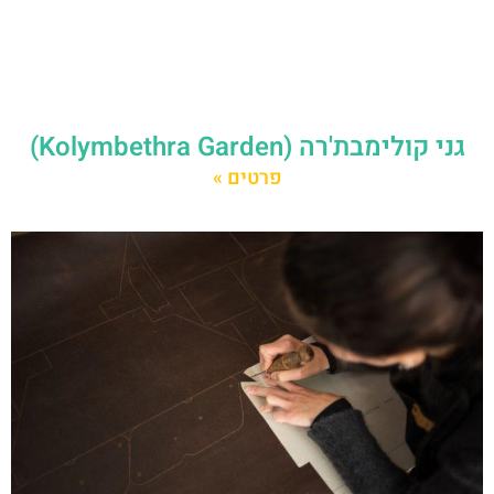
גני קולימבת'רה (Kolymbethra Garden)
פרטים »