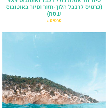
סיור הר אטנה כולל רכבל ואוטובוס 4X4
(כרטיס לרכבל הלוך-חזור וסיור באוטובוס
שטח)
פרטים »