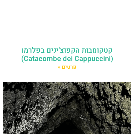
קטקומבות הקפוצ'ינים בפלרמו
(Catacombe dei Cappuccini)
פרטים »