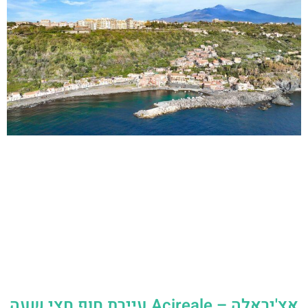
אצ'יראלה – Acireale עיירת חוף חצי שעה