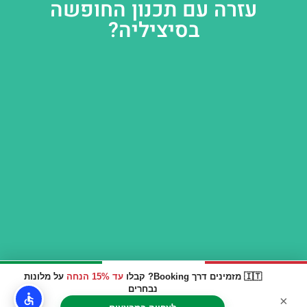
עזרה עם תכנון החופשה
בסיציליה?
🇮🇹 מזמינים דרך Booking? קבלו
עד 15% הנחה
על מלונות
נבחרים
×