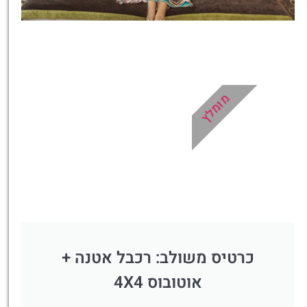
מלונות
מציאת מלון
מומלץ?
מומלץ
לחצו
פה!
כרטיס משולב: רכבל אטנה +
אוטובוס 4X4