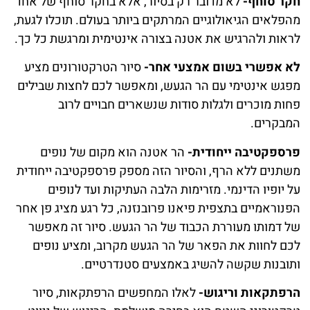
חקר סוחף-
לא מדובר רק בסיור, אלא בחקר סוחף של אחד
מהפלאים הגיאולוגיים המרתקים ביותר בעולם. תוכלו לגעת,
לראות ולהרגיש את אטנה בצורה אינטימית ומרגשת כל כך.
לא אפשרי בשום אמצעי אחר-
סיור הטרקטורונים מציע
מפגש אינטימי עם הר הגעש, ומאפשר לכם לחצות שבילים
פחות מוכרים ולגלות סודות שנשארים חבויים לרוב
המבקרים.
פרספקטיבה ייחודית-
הר אטנה הוא מקום של נופים
משתנים ללא הרף, והסיור הזה מספק פרספקטיבה ייחודית
על יופיו הדינמי. מזרימות הלבה העתיקות ועד לנופים
הפנוראמיים בתצפית פיאנו פרובנזנה, כל רגע מציג פן אחר
של דמותו מעוררת הכבוד של הר הגעש. סיור זה מאפשר
לכם לחוות את הפאר של הר הגעש מקרוב, ומציע נופים
ותובנות שקשה להשיג באמצעים סטנדרטיים.
הרפתקאות וריגוש-
לאלו המחפשים הרפתקאות, סיור