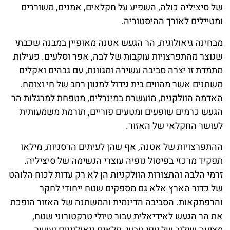
של סיציליה כולה, השפיע על חקלאים, אמנים, משוררים
ומטיילים לאורך ההיסטוריה.
מבחינה גיאולוגית, הר הגעש אטנה מאופיין במבנה שכבתי
שנוצר מהתפרצויות עוקבות של לבה, אפר וסלעים. פעילות
מתמדת זו יצרה סביבה עשירה ומגוונת, עם גבהים ואקלים
משתנים אשר מהווים בית גידול למגוון רחב של חי וצומח.
האדמה הוולקנית, מועשרת במינרלים, מטפחת למרגלות הר
הגעש כרמים שופעים ומטעים פוריים, תורמת משמעותית
לעושר החקלאי של האזור.
ההתפרצויות של אטנה, אף שהן לעיתים הרסניות, מילאו
תפקיד מרכזי בפיסול נופיה עוצרי הנשימה של סיציליה.
זרמי הלבה והתצורות הוולקניות הן לא רק עדות לכוח הלוהט
של כדור הארץ אלא גם מספקים שטח ייחודי לחקר
והרפתקאות. הסביבה הדינמית והמשתנה של האזור הופכת
את הר הגעש לאידיאלית עבור טיולי טרקטורוני שטח,