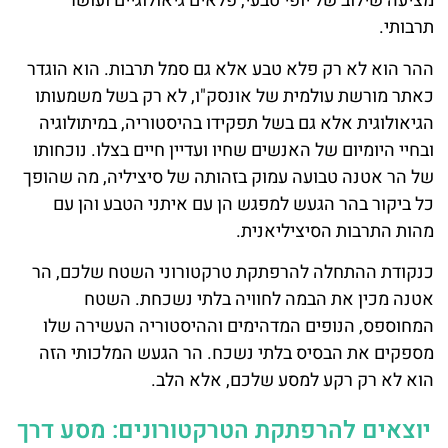
מציעה שילוב של יופי טבעי, פלאים גיאולוגיים ועושר
תרבותי.
ההר הוא לא רק פלא טבע אלא גם סמל תרבות. הוא הוגדר
כאתר מורשת עולמית של אונסק"ו, לא רק בשל משמעותו
הגיאולוגית אלא גם בשל תפקידו בהיסטוריה, במיתולוגיה
ובחיי היומיום של האנשים שחיו ועדיין חיים בצלו. נוכחותו
של הר אטנה טבועה עמוק בזהותה של סיציליה, מה שהופך
כל ביקור בהר הגעש למפגש הן עם איתני הטבע והן עם
מהות התרבות הסיציליאנית.
כנקודת ההתחלה להרפתקת טרקטורוני השטח שלכם, הר
אטנה מכין את הבמה לחוויה בלתי נשכחת. השטח
המחוספס, הנופים המדהימים וההיסטוריה העשירה שלו
מספקים את הבסיס בלתי נשכח. הר הגעש המלכותי הזה
הוא לא רק רקע למסע שלכם, אלא הלב.
יוצאים להרפתקת הטרקטורונים: מסע דרך