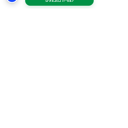
לצפייה במבצעים
חשוב לדעת
השכרת רכב בסיציליה
סיציליה עיר בירה
פיאצה ארמרינה (Piazza Armerina): וילה רומית עם
פסיפסים מרשימים (אתר אונסק"ו)
הר אתנה בסיציליה – מדריך למטייל הישראלי
סיציליה בכריסמס – חג המולד בסיציליה מדריך
למטיילים
ארמון מונטאלטו (Palazzo Montalto) בסירקוזה
איפה לישון?