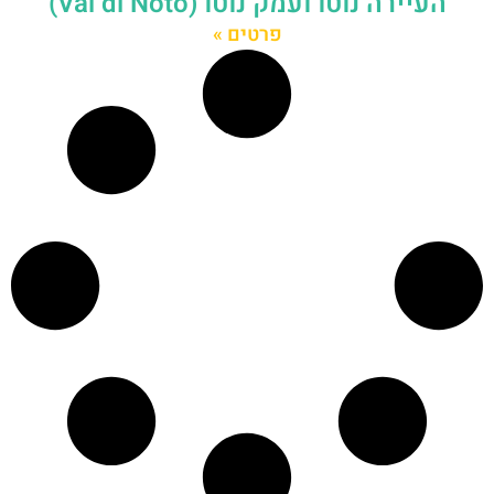
העיירה נוטו ועמק נוטו (Val di Noto)
פרטים »