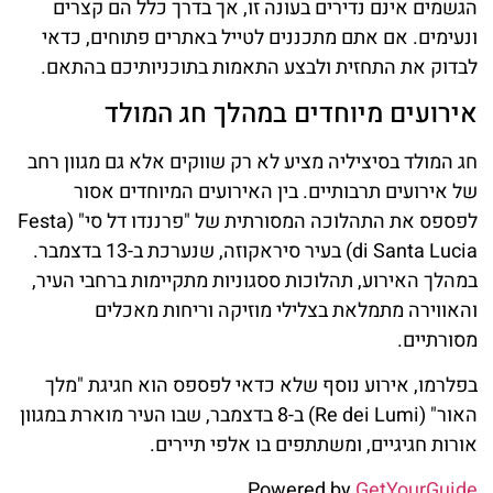
הגשמים אינם נדירים בעונה זו, אך בדרך כלל הם קצרים
ונעימים. אם אתם מתכננים לטייל באתרים פתוחים, כדאי
לבדוק את התחזית ולבצע התאמות בתוכניותיכם בהתאם.
אירועים מיוחדים במהלך חג המולד
חג המולד בסיציליה מציע לא רק שווקים אלא גם מגוון רחב
של אירועים תרבותיים. בין האירועים המיוחדים אסור
לפספס את התהלוכה המסורתית של "פרננדו דל סי" (Festa
di Santa Lucia) בעיר סיראקוזה, שנערכת ב-13 בדצמבר.
במהלך האירוע, תהלוכות ססגוניות מתקיימות ברחבי העיר,
והאווירה מתמלאת בצלילי מוזיקה וריחות מאכלים
מסורתיים.
בפלרמו, אירוע נוסף שלא כדאי לפספס הוא חגיגת "מלך
האור" (Re dei Lumi) ב-8 בדצמבר, שבו העיר מוארת במגוון
אורות חגיגיים, ומשתתפים בו אלפי תיירים.
Powered by
GetYourGuide