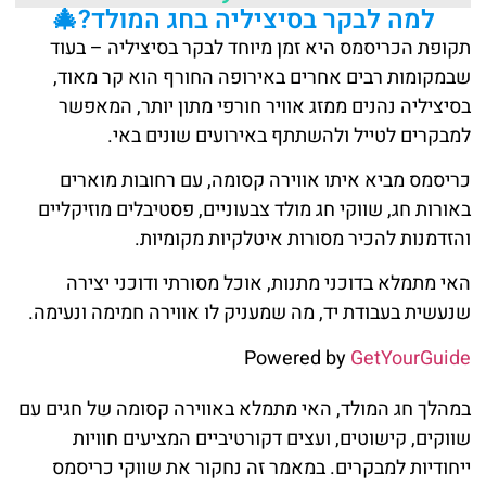
למה לבקר בסיציליה בחג המולד?🎄
תקופת הכריסמס היא זמן מיוחד לבקר בסיציליה – בעוד
שבמקומות רבים אחרים באירופה החורף הוא קר מאוד,
בסיציליה נהנים ממזג אוויר חורפי מתון יותר, המאפשר
למבקרים לטייל ולהשתתף באירועים שונים באי.
כריסמס מביא איתו אווירה קסומה, עם רחובות מוארים
באורות חג, שווקי חג מולד צבעוניים, פסטיבלים מוזיקליים
והזדמנות להכיר מסורות איטלקיות מקומיות.
האי מתמלא בדוכני מתנות, אוכל מסורתי ודוכני יצירה
שנעשית בעבודת יד, מה שמעניק לו אווירה חמימה ונעימה.
Powered by
GetYourGuide
במהלך חג המולד, האי מתמלא באווירה קסומה של חגים עם
שווקים, קישוטים, ועצים דקורטיביים המציעים חוויות
ייחודיות למבקרים. במאמר זה נחקור את שווקי כריסמס