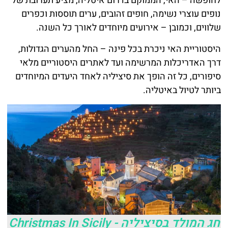
לחופשה – האי, הממוקם בדרום איטליה, מציע תערובת של
נופים עוצרי נשימה, חופים זהובים, ערים תוססות וכפרים
שלווים, וכמובן – אירועים מיוחדים לאורך כל השנה.
היסטוריית האי ניכרת בכל פינה – החל מהערים הגדולות,
דרך האדריכלות המרשימה ועד לאתרים היסטוריים מלאי
סיפורים, כל זה הופך את סיציליה לאחד היעדים המיוחדים
ביותר לטיול באיטליה.
חג המולד בסיציליה - Christmas In Sicily