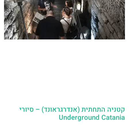
קטניה התחתית (אנדרגראונד) – סיורי
Underground Catania