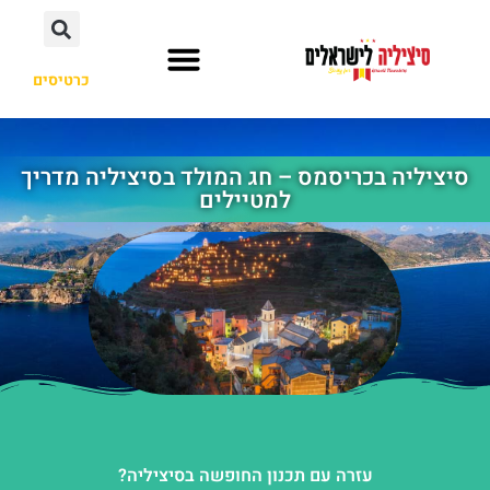
כרטיסים
מסלול טיול
ערים ואיזורים
סיציליה בכריסמס – חג המולד בסיציליה מדריך
למטיילים
עזרה עם תכנון החופשה בסיציליה?