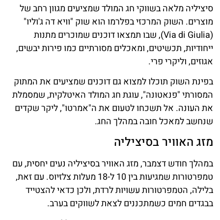
סיציליה מלאה בשווקי חג המולד שמציעים מגוון רחב של
מוצרים. השוק המרכזי בפלרמו הוא שוק "וויא דה ג'וליו"
(Via di Giulia), שבו תמצאו דוכנים שמוכרים מתנות
ייחודיות, תכשיטים, ומאכלים מסורתיים כמו פירות יבשים,
אגוזים, וליקרי פרי.
בפינת השוק תוכלו למצוא גם דוכנים שמציעים את המתוק
המסורתי "פנאטונה", עוגת חג המולד האיטלקית, שמסמלת
את העונה. אל תשכחו לטעום את ה"אמרטו", ליקר שקדים
שנחשב למאכל חובה במהלך החג.
מזג האוויר בסיציליה
במהלך חודש דצמבר, מזג האוויר בסיציליה נעים יחסית, עם
טמפרטורות שמגיעות בין 10 ל-18 מעלות צלזיוס. עם זאת,
בלילה, הטמפרטורות עשויות לרדת, ולכן כדאי להצטייד
בבגדים חמים כשמתכננים לצאת לשווקים בערב.