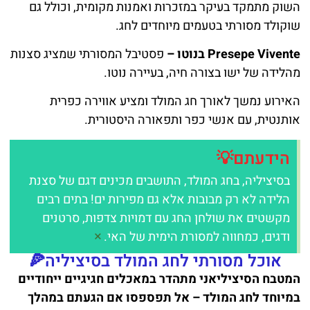
השוק מתמקד בעיקר במזכרות ואמנות מקומית, וכולל גם
שוקולד מסורתי בטעמים מיוחדים לחג.
Presepe Vivente בנוטו –
פסטיבל המסורתי שמציג סצנות
מהלידה של ישו בצורה חיה, בעיירה נוטו.
האירוע נמשך לאורך חג המולד ומציע אווירה כפרית
אותנטית, עם אנשי כפר ותפאורה היסטורית.
הידעתם💡
בסיציליה, בחג המולד, התושבים מכינים דגם של סצנת
הלידה לא רק מבובות אלא גם מפירות ים! בתים רבים
מקשטים את שולחן החג עם דמויות צדפות, סרטנים
×
ודגים, כמחווה למסורת הימית של האי.
אוכל מסורתי לחג המולד בסיציליה🍕
המטבח הסיציליאני מתהדר במאכלים חגיגיים ייחודיים
במיוחד לחג המולד – אל תפספסו אם הגעתם במהלך