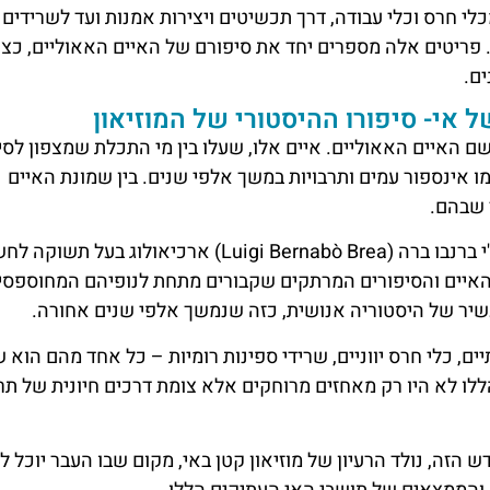
לי חרס וכלי עבודה, דרך תכשיטים ויצירות אמנות ועד לשרידים
 פריטים אלה מספרים יחד את סיפורם של האיים האאוליים, כצ
ים.
 אי- סיפורו ההיסטורי של המוזיאון
ם האיים האאוליים. איים אלו, שעלו בין מי התכלת שמצפון לסיצ
 אינספור עמים ותרבויות במשך אלפי שנים. בין שמונת האיים
ר שבהם.
באמצע המאה ה-20 הגיע לחופי האיים אדם בשם לואיג'י ברנבו ברה (Luigi Bernabò Brea) ארכיאולוג בעל ת
 האיים והסיפורים המרתקים שקבורים מתחת לנופיהם המחוספסי
שיר של היסטוריה אנושית, כזה שנמשך אלפי שנים אחורה.
ים, כלי חרס יווניים, שרידי ספינות רומיות – כל אחד מהם הוא 
ללו לא היו רק מאחזים מרוחקים אלא צומת דרכים חיונית של תרב
הזה, נולד הרעיון של מוזיאון קטן באי, מקום שבו העבר יוכל ל