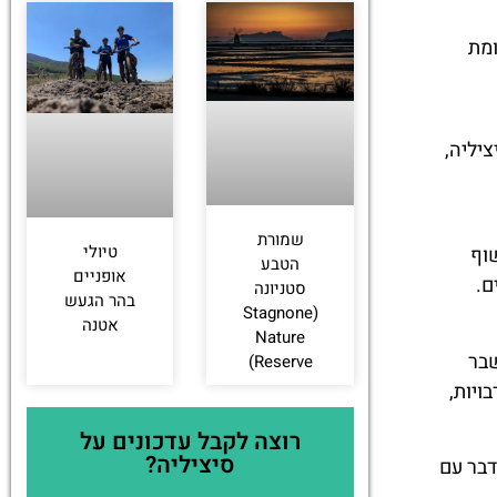
ומת
יליה,
שמורת
טיולי
שוקה לחשוף
הטבע
אופניים
ם.
סטניונה
בהר הגעש
(Stagnone
אטנה
Nature
שבר
Reserve)
ויות,
רוצה לקבל עדכונים על
סיציליה?
דבר עם