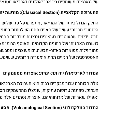
של מאמצים משותפים בין ארכיאולוגים וארכיאובוטנאי
התערוכה הקלאסית (Classical Section): מורשת יוונית-רומית
החלק הגדול ביותר של המוזיאון, מתפרש על פני שלוש 
היסטורי-תרבותי עשיר של האיים תחת השלטונות היווניי
חרס עדינים שמעוטרים בעיצובים וסצנות מורכבות מהמית
כושרם האמנותי של היוונים הקדומים. האוסף הרומי מצ
מתוך וילות מפוארות באזור- תכשיטים מעוצבים ומטבעו
האסטרטגית של האיים תחת אימפריה הרומית, ששימשו 
המדור לארכיאולוגיה תת-ימית: אוצרות ממעמקים
גולת הכותרת עבור מבקרים רבים הוא תערוכת הארכיאול
העמוק. ספינות טרופות עתיקות, שניצלו מהמעמקים מסב
ואפילו שאריות של ארוחותיהם. אוצרות נסתרים אלה מצי
המדור הוולקנולוגי (Vulcanological Section): מסע גיאולוגי