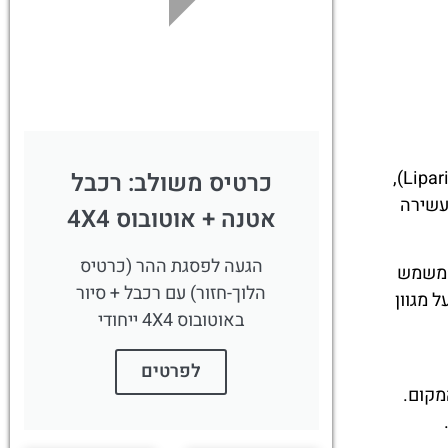
לחצו
פה!
המוזיאון האיאולי, או מוזיאון Eoliano L. Bernabò Brea, הוא מוזיאון ארכיאולוגי בעל שם עולמי שממוקם באי ליפארי (Lipari),
כרטיס משולב: רכבל
עשירה
אטנה + אוטובוס 4X4
הגעה לפסגת ההר (כרטיס
וזיאון משמש
הלוך-חזור) עם רכבל + סיור
 מגוון
באוטובוס 4X4 ייחודי
לפרטים
ות המקום.