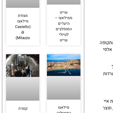
שייט
מצודת
ממילאצו –
מילאצו
היעדים
(Castello
המומלצים
di
לטיולי
Milazzo)
שייט
התקופה
אלפי
רדות
 איי
מילאצו
 תוצר
קטניה
בסיציליה