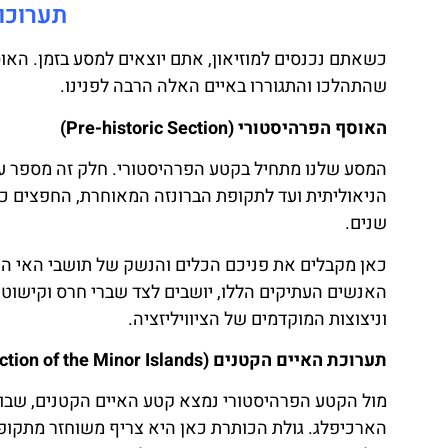
תערוכות
כשאתם נכנסים למוזיאון, אתם יוצאים למסע בזמן. האוס
שהתהלכו והתגוררו באיים האלה הרבה לפנינו.
האוסף הפרהיסטורי (Pre-historic Section)
המסע שלנו מתחיל בקטע הפרהיסטורי. חלק זה מספר ע
הניאוליתית ועד לתקופת הברונזה המאוחרת, החפצים כ
שנים.
כאן מקבלים את פניכם הכלים והנשק של תושבי האי הק
האנשים העתיקים הללו, יושבים לצד שברי חרס וקישוטים
וניצוצות המוקדמים של הציוויליזציה.
תערוכת האיים הקטנים (Section of the Minor Islands): חלון אל תקופת הברונזה
מול הקטע הפרהיסטורי נמצא קטע האיים הקטנים, שבו מ
הארכיפלג. גולת הכותרת כאן היא צריף משוחזר מתקופת