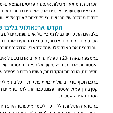
תערוכות המוזיאון מכילות אינספור פריטים וממצאים- מכ
וממצאים שנחשפו באתרים ארכיאולוגיים ברחבי האיים.
דרכים מרכזית של תרבויות וציוויליזציות לאורך אלפי שנ
מקדש ארכאולוגי בליבו של
בלב הים התיכון שוכב לו מקבץ של איים שמוכרים לנו בש
משופעים במיתוסים ואגדות, סיפורים מרתקים אותם רקמו
שמרכיבים את הארכיפלג עומד ליפארי, הגדול והמתויי
היסטוריות אבודות. הוא נמשך אל הפיתוי המסתורי של
חפירותיו, הנרחבות והקפדניות, חשפו בהדרגה פסיפס ע
ברנבו חשף שרידים של תרבויות עתיקות – כלים ניאוליתי
קטן בתוך פאזל היסטורי עצום. עבודתו גילתה שהאיים ה
מסחר והגירה אנושית.
בהשראת התגליות הללו, וכדי לשמר את עושר הידע החדש 