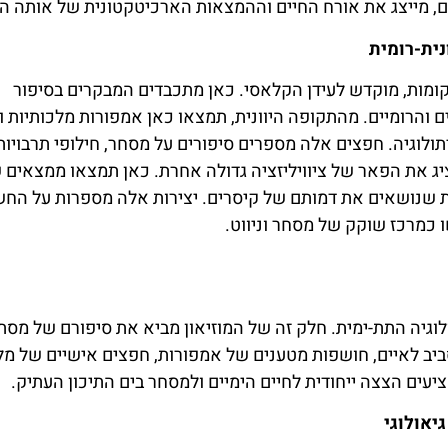
ם, מייצג את אורח החיים וההמצאות הארכיטקטונית של אותה ה
קומות, מוקדש לעידן הקלאסי. כאן מתכבדים המבקרים בסיפור
ם והרומיים. מהתקופה היוונית, תמצאו כאן אמפורות מלכותיות ו
ולוגיה. חפצים אלה מספרים סיפורים על מסחר, חילופי תרבויות
יג את הפאר של ציוויליזציה גדולה אחרת. כאן תמצאו ממצאים 
ת שנושאים את דמותם של קיסרים. יצירות אלה מספרות על החש
כמרכז שוקק של מסחר וניווט.
וגיה התת-ימית. חלק זה של המוזיאון מביא את סיפורם של מסתו
יב לאיים, חושפות מטענים של אמפורות, חפצים אישיים של מל
עים הצצה ייחודית לחיים הימיים ולמסחר בים התיכון העתיק.