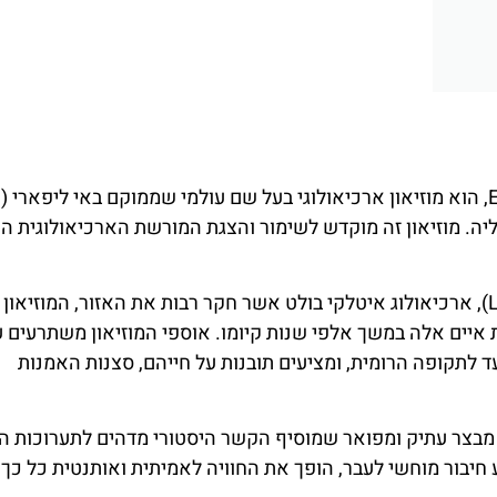
ליה. מוזיאון זה מוקדש לשימור והצגת המורשת הארכיאולוגית ה
נוסד לזכרו של לואיג'י ברנבו בריה (Luigi Bernabò Brea), ארכיאולוג איטלקי בולט אשר חקר רבות את האזור, המ
יים אלה במשך אלפי שנות קיומו. אוספי המוזיאון משתרעים על
 לתקופה הרומית, ומציעים תובנות על חייהם, סצנות האמנות
זיאון שוכן בתוך טירת ליפארי (Castello di Lipari), מבצר עתיק ומפואר שמוסיף הקשר היסטורי מדהים לתערוכ
חיבור מוחשי לעבר, הופך את החוויה לאמיתית ואותנטית כל כך.