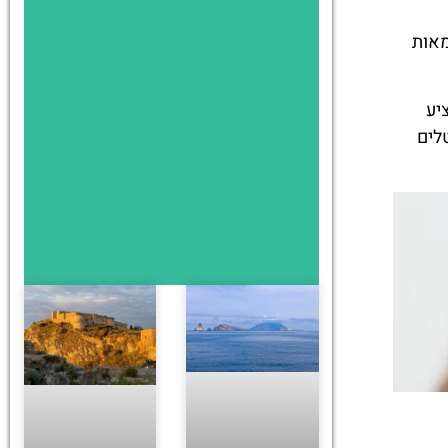
מאות
יע
לים