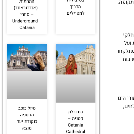
התחתית
תקופה.
מדריך
(אנדרגראונד)
למטיילים
– סיורי
Underground
Catania
חלקי
 ועל
שנלקחו
יבות
רי הים
חים,
טיול כוכב
קתדרלת
מקטניה
קטניה –
כנקודת יעד
Catania
מוצא
Cathedral