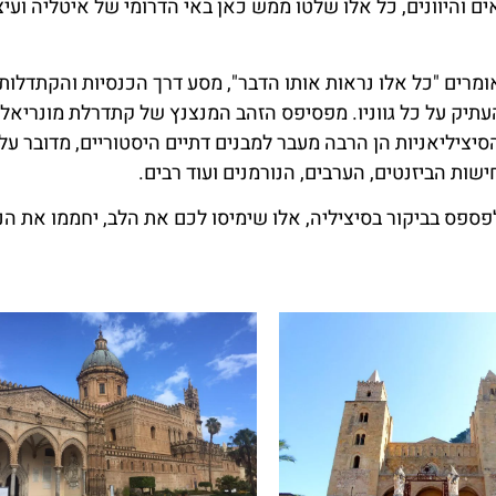
ים והיוונים, כל אלו שלטו ממש כאן באי הדרומי של איטליה ועיצ
מרים "כל אלו נראות אותו הדבר", מסע דרך הכנסיות והקתדלות
העתיק על כל גווניו. מפסיפס הזהב המנצנץ של קתדרלת מונריאל,
ציליאניות הן הרבה מעבר למבנים דתיים היסטוריים, מדובר על
ות הביזנטים, הערבים, הנורמנים ועוד רבים.
ספס בביקור בסיציליה, אלו שימיסו לכם את הלב, יחממו את ה