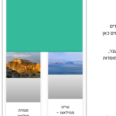
ים
ים כאן
בר,
וסדות
שייט
מצודת
ממילאצו –