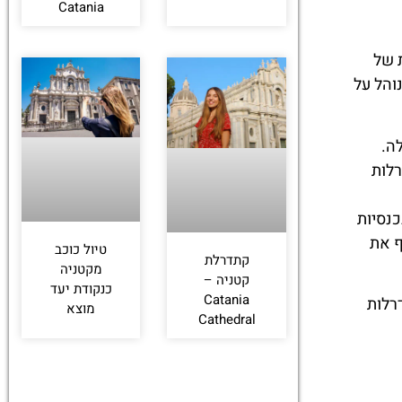
Catania
 של
והל על
ה.
רלות
כנסיות
ף את
טיול כוכב
קתדרלת
מקטניה
קטניה –
כנקודת יעד
Catania
רלות
מוצא
Cathedral