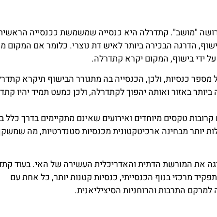
ירושה "מושב". קתדרלה היא כנסייה שמשמשת ככנסייה הראשית
ישוף, הדרגה הבכירה ביותר לאיש דת נוצרי. כלומר אם המקום מנ
על ידי בישוף, המקום יקרא קתדרלה.
 מספר כנסיות, ולכן, הכנסייה בה מתגורר הבישוף תיקרא קתדרל
יותר באזור ואותה יהפוך לקתדרלה, ולכן כמעט תמיד יהיו קתד
רובות טקסים מיוחדים ואירועים שאינם מתקיימים בדרך כלל ב
לות יותר מבחינה ארכיטקטונית מכנסיות סטנדרטיות, מה שמשק
יגה את המורשת הדתית והאדריכלית העשירה של האי. בעוד קתד
יד מרכזי בנוף הכנסייתי, כנסיות קטנות יותר, כל אחת עם
 למרקם התרבות והרוחניות הסיציליאנית.