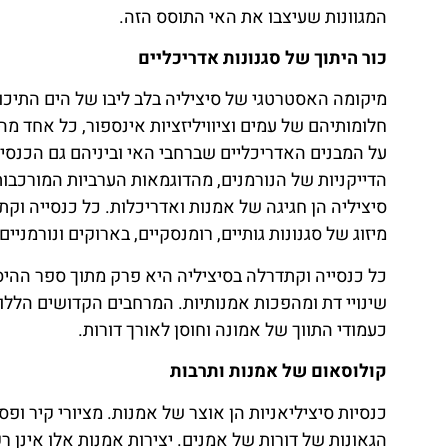
המגוונות שעיצבו את האי התוסס הזה.
כור היתוך של סגנונות אדריכליים
מיקומה האסטרטגי של סיציליה בלב ליבו של הים התיכ
חלומותיהם של עמים וציוויליזציות אינספור, כל אחד מה
על המבנים האדריכליים שברחבי האי וביניהם גם הכנסיו
הדייקניות של הנורמנים, מהדוגמאות הערביות המורכבות
סיציליה הן חגיגה של אמנות ואדריכלות. כל כנסייה וקת
מיזוג של סגנונות גותיים, רומנסקיים, בארוקים ונורמנ
כל כנסייה וקתדרלה בסיציליה היא פרק מתוך ספר ההיס
שינויי דת ומהפכות אמנותיות. המרחבים הקדושים הללו 
כעמודי התווך של אמונה וחוסן לאורך דורות.
קולוסאום של אמנות ותרבות
כנסיות סיציליאניות הן אוצר של אמנות. מציורי קיר ופ
הגאונות של דורות של אמנים. יצירות אמנות אלו אינן ר