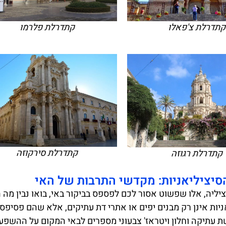
קתדרלת צ'פאלו
קתדרלת פלרמו
קתדרלת סירקוזה
קתדרלת רגוזה
סיציליאניות: מקדשי התרבות של האי
ציליה, אלו שפשוט אסור לכם לפספס בביקור באי, בואו נבין מה 
יות אינן רק מבנים יפים או אתרי דת עתיקים, אלא שהם פסיפס 
שת עתיקה וחלון ויטראז' צבעוני מספרים לבאי המקום על ההשפע