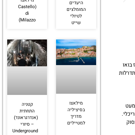
מילאצו
היעדים
(Castello
המומלצים
di
לטיולי
Milazzo)
שייט
 בואו
תדרלות
מילאצו
קטניה
כמעט
בסיציליה
התחתית
יכלי.
מדריך
(אנדרגראונד)
סוק
למטיילים
– סיורי
Underground