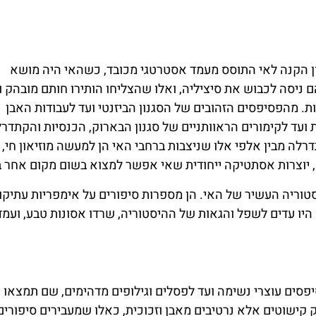
ון הקנה לאי התוסס מעמד אסטרטגי מכובד, כשהאי היה מושא
ם ניסה לכבוש את סיציליה, ואלו שהצליחו הותירו חותם מובהק ו
ת. מהפסיפסים הזהובים של הסגנון הביזנטי ועד לעבודות האבן
 ועד לקימורים הראוותניים של סגנון הבארוק, הכנסיות והקתדר
דרלה מבין אלפי אלו שניצבות ברחבי האי הן למעשה מוזיאון חי, 
יים, יוצרות אסתטיקה ייחודית שאי אפשר למצוא בשום מקום אחר ב
טוריה העשיר של האי. הן מספרות סיפורים על אימפריות עתיקו
היו עדים לשפל והגאות של ההיסטוריה, שרדו אסונות טבע, ועמד
סיפסים עוצרי נשימה ועד לפסלים וגילופים מדהימים, שם תמצאו 
ק קישוטים אלא נרטיבים מאבן וזכוכית, כאלו שמעבירים סיפורים