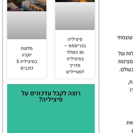
עוצמתי
סיציליה
בכריסמס –
מלונות
חג המולד
לות של
יוקרה
בסיציליה
מציגות
בסיציליה 5
מדריך
כוכבים
עולם.
למטיילים
ת,
ו
רוצה לקבל עדכונים על
סיציליה?
את