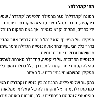
מהי קתדרלה?
המונח "קתדרלה" נגזר מהמילה הלטינית "קתדרה", שפ
דיוקסיה, יחידת מנהל נוצרית, והיא המקום שבו יושב הב
ידי כמרים, המקום יקרא כנסייה, אך באם המקום מנוהל 
תפקידו של הבישוף הוא לנהל מבחינה דתית אזור המכיל
בדרך כלל הבישוף יבחר את הכנסייה הגדולה והמרשימה ב
מרשימות וגדולות יותר מכנסיות.
ככנסייה המרכזית של דיוקסיה, קתדרלה מארחת לעתים ק
קהילה קטנות יותר. קתדרלות בדרך כלל גדולות ומשוכל
תפקידן המשמעותי בחיי הדת של האזור.
בהקשר של סיציליה, ההבחנה בין כנסיות וקתדרלות מצ
כמו קתדרלת מונריאל והקתדרלה של פאלרמו ממלאות תפק
ההיסטוריה והקסם הייחודיים שלה, תורמות באותה מידה