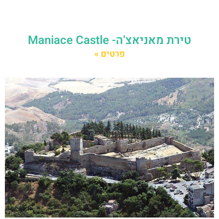
טירת מאניאצ'ה- Maniace Castle
פרטים »