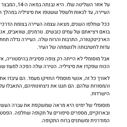
על אזור השליט
העיירה, עד לגאות ולשפל ששטפו את סיציליה במהלך ה
ככל שחלפו השנים, מצאה עצמה העיירה בצומת הדרכים 
בואם ויציאתם של עמים כובשים. נורמנים, שוואבים, אנג
הארכיטקטורה, התרבות והרוח שלה. העיירה גדלה תחת 
עדות לחשיבותה ולנשמתה של העיר.
אבל מוסומלי לא הייתה רק צופה פסיבית בהיסטוריה, א
הכוח שפקדו את סיציליה. הטירה שלה הפכה למעוז ששל
לאורך כל זה, אנשי מוסמלי החזיקו מעמד. הם עיבדו א
והמסורות שלהם. הם חגגו את ניצחונותיהם, התאבלו על
הישרדות.
מוסומלי של ימינו היא מראה שמשקפת את עברה העשיר. 
ובארוקיים, מספרים סיפורים על תקופה שחלפה. הפסטיב
המודרנית ומשתנים ברוח התקופה.