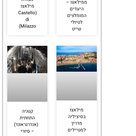
ממילאצו –
מילאצו
היעדים
(Castello
המומלצים
di
לטיולי
Milazzo)
שייט
מילאצו
קטניה
בסיציליה
התחתית
מדריך
(אנדרגראונד)
למטיילים
– סיורי