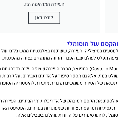
העיירה המדהימה הזו.
לחצו כאן
והקסם של מוסומלי
נוסעים בסיציליה. העיירה, ששוכנת באלגנטיות ממש בליבו של 
מציעה מפלט לעולם שבו העבר וההווה מתמזגים בצורה מהפנטת.
לב העיירה פועם סביב הקסטלו מנפרדוניקו (Castello Manfredonico) המפואר, מבצר העיירה שצופה עליה בד
מבצר האדיר, שנבנה במאה ה-14, לא רק שולט בנוף, אלא גם מספר סיפור על אדונים ואבירים, על קרב
מתנשאת של הטירה משמשים תזכורת מתמדת להיסטוריה הסוערת
לספוג את הקסם המובהק של אדריכלות ימי הביניים. העיירה ה
ות נסתרות ומרפסות ציוריות שמעוטרות בפרחים. הפסיפס האדר
מלי, לוחש סיפורים על הדורות שהלכו בשבילים אלה.