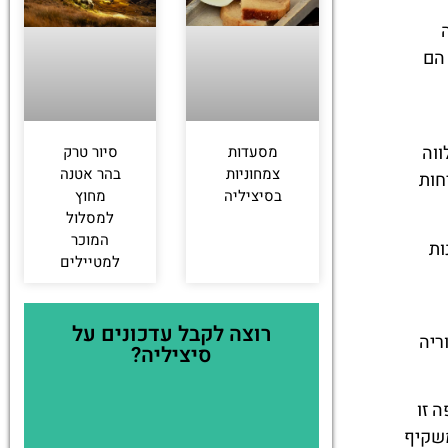
 הם
ווה
מסעדות
סיור טרק
צמחוניות
בהר אטנה
חות
בסיציליה
מחוץ
למסלול
המוכר
ות
למטיילים
רוצה לקבל עדכונים על
ריה
סיציליה?
 זו
משקיף