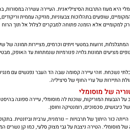
לי היא מעוז התרבות הסיציליאנית. העיירה עשירה במסורות, בה
קומיים, שופעים בתהלוכות צבעוניות, מוזיקה עממית וריקודים,
ת רק למקומיים אלא הזמנה פתוחה למבקרים לצלול אל תוך הרוח
המתגלגלות, זרועות במטעי זיתים וכרמים, מציירות תמונה של של
נופים מציעים תמונות גלויה פנורמיות שנמתחות עד האופק, מבטי
בלתי נשכחת. זוהי עיירה קסומה שבה הד העבר נפגשים עם מנגינ
לת התיירות של ערי החוף של סיציליה.
ריה של מוסומלי
על הגבעות המוריקות, שוכנת לה מוסומלי, עיירה ספוגה בהיסטו
ל כיבושים, סכסוכים, רומנטיקה וחוסן.
ייתה כור היתוך של תרבויות – נורמנית, ערבית וביזנטית. בתקופה
 של מוסומלי. הטירה ניצבת על גבי מצוק סלעי, כמו קן נשרים ה