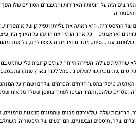
ה שלו. היא נבנתה במאה ה-14, המבצר המרשים הזה על חומותיו האדירות והמעברים הסודיים שלו ה
היסטוריה.
של ההיסטוריה. היא ראתה את עלייתן ונפילתן של אימפריות, 
'ווינים ואראגונים – כל אחד הותיר את חותמו על הארץ הזו, עיצ
שלטונם, עם כנסיות, מנזרים וארמונות שצצו להם, כל אחד מהם
לא שחקנית פעילה. העיירה הייתה לעתים קרובות כלי שחמט במ
יטים שונים ביקשו לשלוט בו, סמל לכוח בארץ שנקרעת בסכסו
ת האדמה, טיפלו במטעי הזיתים והכרמים שלהם ושמרו על המנהגי
 ההפסדים שלהם, ותמיד הביטו לעתיד בחוסן שנולד ממאות שנים
הרחובות שלה, שלאורכם מבנים שממזגים סגנונות נורמניים, גו
לים שלה, תוססים וצבעוניים, הם רגעים של היסטוריה, משתלב