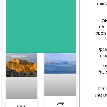
פך לשומר
את
ב את
 מספק
אבקי
כים.
ם
 של
תיים
ים בעת
שייט
מצודת