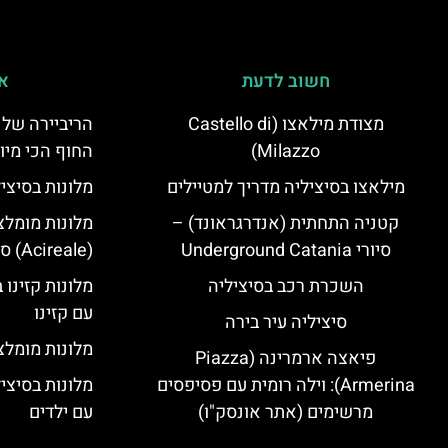
חשוב לדעת
אי
מצודת מילאצו (Castello di
הריביירה של 
Milazzo)
החוף הכי מיו
מילאצו בסיציליה מדריך למטיילים
מלונות בסיצי
קטניה התחתית (אנדרגראונד) –
מלונות מומלצ
סיורי Underground Catania
(Acireale) סיציליה
השכרת רכב בסיציליה
מלונות קזינו 
עם קזינו
סיציליה עיר בירה
מלונות מומלצי
פיאצה ארמרינה (Piazza
Armerina): וילה רומית עם פסיפסים
מלונות בסיצי
מרשימים (אתר אונסק"ו)
עם ילדים