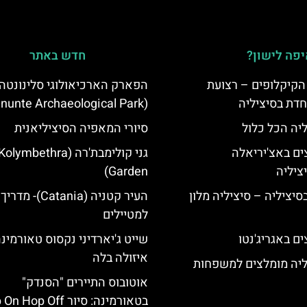
פה לישון?
חדש באתר
הקיקלופים – רצועת
הפארק הארכיאולוגי סלינונטה
חדת בסיציליה
(Selinunte Archaeological Park)
ליה הכל כלול
סיורי המאפיה הסיציליאנית
ים באצ'יריאלה
גני קולימבת'רה (Kolymbethra
Garden)
בסיציליה – סיציליה מלון
העיר קטניה (Catania
למטיילים
ם באגריג'נטו
שייט ג'יארדיני נקסוס טאורמינה
איזולה בלה
ליה מומלצים למשפחות
אוטובוס התיירים "הסנדק"
בטאורמינה: סיור Hop Off