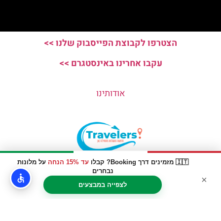
הצטרפו לקבוצת הפייסבוק שלנו >>
עקבו אחרינו באינסטגרם >>
אודותינו
🇮🇹 מזמינים דרך Booking? קבלו
עד 15% הנחה
על מלונות
האתר הינו אתר המלצות מטיילים © כל הזכויות שמורות לסוכנות
נבחרים
×
TRAVELERS.CO.IL
לצפייה במבצעים
מדיניות פרטיות