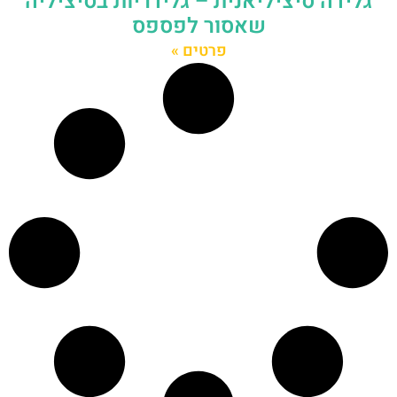
גלידה סיציליאנית – גלידריות בסיציליה
שאסור לפספס
פרטים »