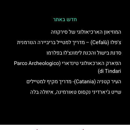
חדש באתר
המוזיאון הארכיאולוגי של סירקוזה
צ'פלו (Cefalù) – מדריך למטייל בריביירה הנורמנית
סדנת בישול והכנת לימונצ'לו בפלרמו
הפארק הארכאולוגי טינדארי (Parco Archeologico
di Tindari)
העיר קטניה (Catania)- מדריך מקיף למטיילים
שייט ג'יארדיני נקסוס טאורמינה, איזולה בלה