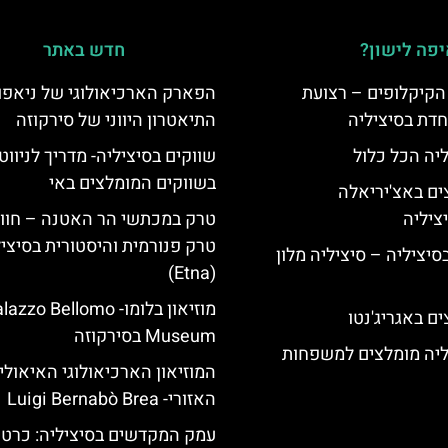
פה לישון?
חדש באתר
הקיקלופים – רצועת
הפארק הארכיאולוגי של ניאפו
חדת בסיציליה
התיאטרון היווני של סירקוזה
ליה הכל כלול
שווקים בסיציליה- מדריך לניווט
בשווקים המומלצים באי
ים באצ'יריאלה
טרק במכתשי הר האטנה – חווי
טרק פנורמית והיסטורית בסיצי
בסיציליה – סיציליה מלון
(Etna)
מוזיאון בלומו- azzo Bellomo
ם באגריג'נטו
Museum בסירקוזה
ליה מומלצים למשפחות
המוזיאון הארכיאולוגי האיאולי
האזורי- Luigi Bernabò Brea
עמק המקדשים בסיציליה: כרטיס