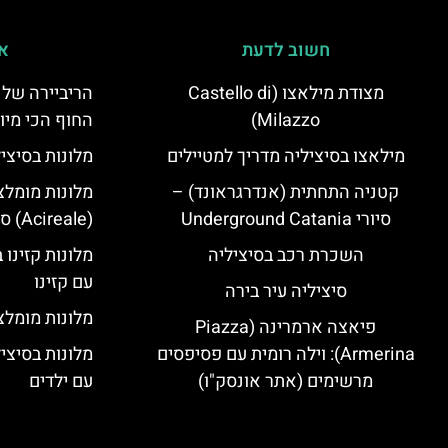
חשוב לדעת
אי
מצודת מילאצו (Castello di
הריביירה של 
Milazzo)
החוף הכי מיו
מילאצו בסיציליה מדריך למטיילים
מלונות בסיצי
קטניה התחתית (אנדרגראונד) –
מלונות מומלצ
סיורי Underground Catania
(Acireale) סיציליה
השכרת רכב בסיציליה
מלונות קזינו 
עם קזינו
סיציליה עיר בירה
מלונות מומלצי
פיאצה ארמרינה (Piazza
Armerina): וילה רומית עם פסיפסים
מלונות בסיצי
מרשימים (אתר אונסק"ו)
עם ילדים