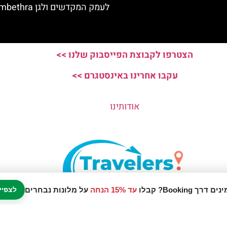
לעמק המקדשים ולגן Kolymbethra
הצטרפו לקבוצת הפייסבוק שלנו >>
עקבו אחרינו באינסטגרם >>
אודותינו
עד 15% הנחה
על מלונות נבחרים
לצפיי
נו אתר המלצות מטיילים © כל הזכויות שמורות לסוכנות TRAVELERS.CO.IL