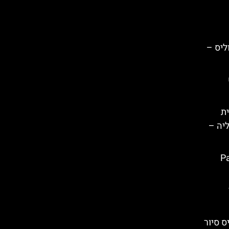
ליס –
ת
ליה –
Pal
 סיור