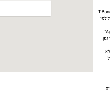
פידו לנסות את "T-Bone alla
T צלוי מבושל לפי
משהו קצת שונה, נסו את "Agnello alla Siciliana".
גפן,
ב-Antica Bottega del Macellaio לא
ל