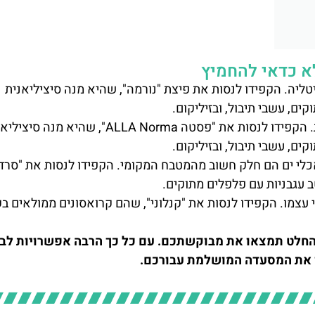
א כדאי להחמיץ
ליה. הקפידו לנסות את פיצת "נורמה", שהיא מנה סיציליאנית
ם, עשבי תיבול, ובזיליקום.
פסטה: המטבח הסיציליאני מתמקד מאוד בפסטות. הקפידו לנסות את "פסטה ALLA Norma", שהיא מנ
ם, עשבי תיבול, ובזיליקום.
אכלי ים הם חלק חשוב מהמטבח המקומי. הקפידו לנסות את "סרדי
 עגבניות עם פלפלים מתוקים.
 עצמו. הקפידו לנסות את "קנלוני", שהם קרואסונים ממולאים ב
חלט תמצאו את מבוקשתכם. עם כל כך הרבה אפשרויות לבח
 את המסעדה המושלמת עבורכם.