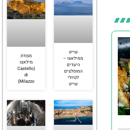
שייט
מצודת
ממילאצו –
מילאצו
היעדים
(Castello
המומלצים
di
לטיולי
Milazzo)
שייט