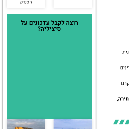
הסנדק
רוצה לקבל עדכונים על
סיציליה?
ה סיציליאנית
נים
קרם
ירה,