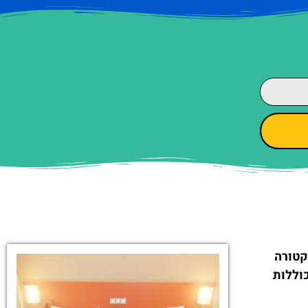
קטורה
וללות