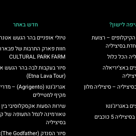
פה לישון?
חדש באתר
הקיקלופים – רצועת
טיולי אופניים בהר הגעש אטנה
חדת בסיציליה
חוות פארק התרבות של פבארה
ליה הכל כלול
CULTURAL PARK FARM
ים באצ'יריאלה
סיור בעקבות לבה בהר הגעש א
(Etna Lava Tour)
בסיציליה – סיציליה מלון
אגריג'נטו (Agrigento) – מד
מקיף למטיילים
ם באגריג'נטו
שירות הסעות אקסקלוסיבי בין
טאורמינה לנמל התעופה של קט
יליה 5 כוכבים
בסיציליה
סיור ה