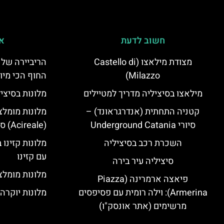
חשוב לדעת
אי
מצודת מילאצו (Castello di
הריביירה של 
Milazzo)
החוף הכי מיו
מילאצו בסיציליה מדריך למטיילים
מלונות בסיצי
קטניה התחתית (אנדרגראונד) –
מלונות מומלצ
סיורי Underground Catania
(Acireale) סיציליה
השכרת רכב בסיציליה
מלונות קזינו 
עם קזינו
סיציליה עיר בירה
מלונות מומלצי
פיאצה ארמרינה (Piazza
Armerina): וילה רומית עם פסיפסים
מלונות יוקרה בסיצ
מרשימים (אתר אונסק"ו)