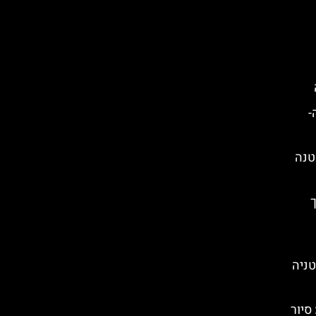
-
טנה
ריך
ניה
סנדק (The Godfather): סיור