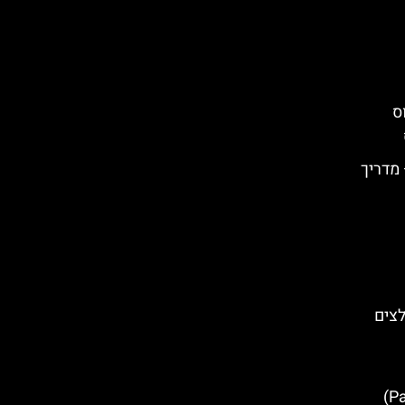
ס
רפאני (Trapani) – מדריך
לצים