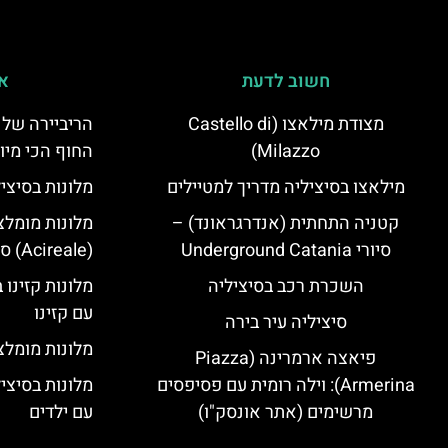
חשוב לדעת
אי
מצודת מילאצו (Castello di
הריביירה של 
Milazzo)
החוף הכי מיו
מילאצו בסיציליה מדריך למטיילים
מלונות בסיצי
קטניה התחתית (אנדרגראונד) –
מלונות מומלצ
סיורי Underground Catania
(Acireale) סיציליה
השכרת רכב בסיציליה
מלונות קזינו 
עם קזינו
סיציליה עיר בירה
מלונות מומלצי
פיאצה ארמרינה (Piazza
Armerina): וילה רומית עם פסיפסים
מלונות בסיצי
מרשימים (אתר אונסק"ו)
עם ילדים