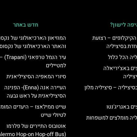
פה לישון?
חדש באתר
הקיקלופים – רצועת
המוזיאון הארכיאולוגי של נקסו
חדת בסיציליה
והאתר הארכיאולוגי של נקסוס
ליה הכל כלול
עיר הנמל ט
למטיילים
ים באצ'יריאלה
סיורי המאפיה הסיציליאנית
בסיציליה – סיציליה מלון
העיירה אנה (Enna)- הפנינה
הסיציליאנית על ראש גבעה
ם באגריג'נטו
שייט ממילאצו – היעדים המומ
לטיולי שייט
ליה מומלצים למשפחות
אוטובוס התיירים של פלרמו
(Palermo Hop-on Hop-off Bus)