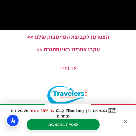
הצטרפו לקבוצת הפייסבוק שלנו >>
עקבו אחרינו באינסטגרם >>
אודותינו
🇮🇹 מזמינים דרך Booking? קבלו
עד 15% הנחה
על מלונות
האתר הינו אתר המלצות מטיילים © כל הזכויות שמורות לסוכנות
נבחרים
×
TRAVELERS.CO.IL
לצפייה במבצעים