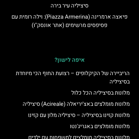
סיציליה עיר בירה
פיאצה ארמרינה (Piazza Armerina): וילה רומית עם
פסיפסים מרשימים (אתר אונסק"ו)
איפה לישון?
הריביירה של הקיקלופים – רצועת החוף הכי מיוחדת
בסיציליה
מלונות בסיציליה הכל כלול
מלונות מומלצים באצ'יריאלה (Acireale) סיציליה
מלונות קזינו בסיציליה – סיציליה מלון עם קזינו
מלונות מומלצים באגריג'נטו
מלונות בסיציליה מומלצים למשפחות עם ילדים