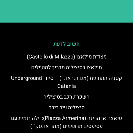
חשוב לדעת
מצודת מילאצו (Castello di Milazzo)
מילאצו בסיציליה מדריך למטיילים
קטניה התחתית (אנדרגראונד) – סיורי Underground
Catania
השכרת רכב בסיציליה
סיציליה עיר בירה
פיאצה ארמרינה (Piazza Armerina): וילה רומית עם
פסיפסים מרשימים (אתר אונסק"ו)