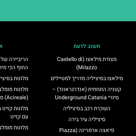
חשוב לדעת
אי
מצודת מילאצו (Castello di
הריביירה של 
Milazzo)
החוף הכי מיו
מילאצו בסיציליה מדריך למטיילים
מלונות בסיצי
קטניה התחתית (אנדרגראונד) –
מלונות מומלצ
סיורי Underground Catania
(Acireale) סיציליה
השכרת רכב בסיציליה
מלונות קזינו 
עם קזינו
סיציליה עיר בירה
מלונות מומלצי
פיאצה ארמרינה (Piazza