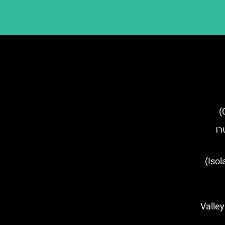
רו
מוזיאון הטבע איזולבלה (Isolabella)
ם באגריג'נטו (Valley of