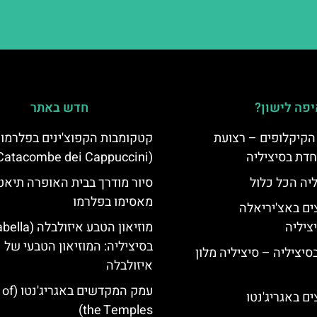
פה לישון?
חדש באתר
הקיקלופים – רצועת
קטקומבות הקפוצ'ינים בפלרמו
חדת בסיציליה
(Catacombe dei Cappuccini)
ליה הכל כלול
סיור מודרך בבית האופרה תיאט
מאסימו בפלרמו
ים באצ'יריאלה
בסיציליה: המוזיאון הטבעי של
בסיציליה – סיציליה מלון
איזולבלה
עמק המקדשי
ם באגריג'נטו
the Temples)