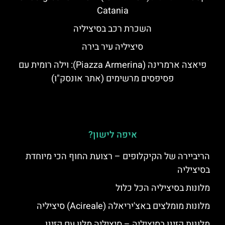
Catania
השכרת רכב בסיציליה
סיציליה עיר בירה
פיאצה ארמרינה (Piazza Armerina): וילה רומית עם
פסיפסים מרשימים (אתר אונסק"ו)
איפה לישון?
הריביירה של הקיקלופים – רצועת החוף הכי מיוחדת
בסיציליה
מלונות בסיציליה הכל כלול
מלונות מומלצים באצ'יריאלה (Acireale) סיציליה
מלונות קזינו בסיציליה – סיציליה מלון עם קזינו