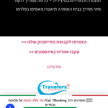
תחבורה והתניידות בסיציליה – כל מה שצריך לדעת
סיור מודרך בבית האופרה תיאטרו מאסימו בפלרמו
הצטרפו לקבוצת הפייסבוק שלנו >>
עקבו אחרינו באינסטגרם >>
אודותינו
🇮🇹 מזמינים דרך Booking? קבלו
עד 15% הנחה
על מלונות
האתר הינו אתר המלצות מטיילים © כל הזכויות שמורות לסוכנות
נבחרים