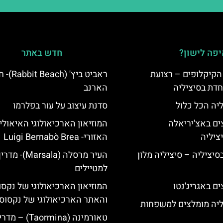
פה לישון?
חדש באתר
הקיקלופים – רצועת
ראביט ביץ' (Beach
חדת בסיציליה
הארנב
ליה הכל כלול
סדנת עיצוב על עור בפלרמו
ים באצ'יריאלה
המוזיאון הארכיאולוגי האיאולי
האזורי- Luigi Bernabò Brea
בסיציליה – סיציליה מלון
העיר מרסלה (Marsala)- מד
למטיילים
ם באגריג'נטו
המוזיאון הארכיאולוגי של נקסו
והאתר הארכיאולוגי של נקסוס
ליה מומלצים למשפחות
טאורמינה (Taormina) – מ