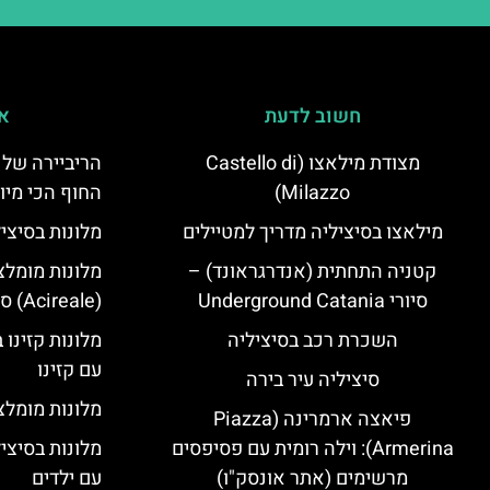
חשוב לדעת
אי
מצודת מילאצו (Castello di
הריביירה של 
Milazzo)
החוף הכי מיו
מילאצו בסיציליה מדריך למטיילים
מלונות בסיצי
קטניה התחתית (אנדרגראונד) –
מלונות מומלצ
סיורי Underground Catania
(Acireale) סיציליה
השכרת רכב בסיציליה
מלונות קזינו 
עם קזינו
סיציליה עיר בירה
מלונות מומלצי
פיאצה ארמרינה (Piazza
Armerina): וילה רומית עם פסיפסים
מלונות בסיצי
מרשימים (אתר אונסק"ו)
עם ילדים