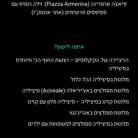
פיאצה ארמרינה (Piazza Armerina): וילה רומית עם
פסיפסים מרשימים (אתר אונסק"ו)
איפה לישון?
הריביירה של הקיקלופים – רצועת החוף הכי מיוחדת
בסיציליה
מלונות בסיציליה הכל כלול
מלונות מומלצים באצ'יריאלה (Acireale) סיציליה
מלונות קזינו בסיציליה – סיציליה מלון עם קזינו
מלונות מומלצים באגריג'נטו
מלונות בסיציליה מומלצים למשפחות עם ילדים