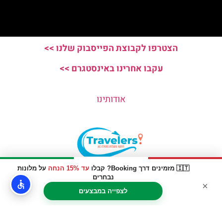
הצטרפו לקבוצת הפייסבוק שלנו >>
עקבו אחרינו באינסטגרם >>
אודותינו
🇮🇹 מזמינים דרך Booking? קבלו
עד 15% הנחה
על מלונות
האתר הינו אתר המלצות מטיילים © כל הזכויות שמורות לסוכנות
נבחרים
×
TRAVELERS.CO.IL
לצפייה במבצעים
מדיניות פרטיות