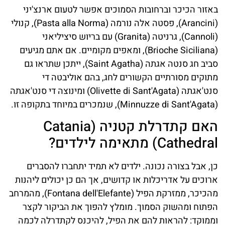
באזור הכיכר וברחובות הסמוכים אפשר לטעום ארנצ'יני
(Arancini), פסטה אלה נורמה (Pasta alla Norma), קנולי
(Cannoli), גרניטה (Granita) עם בריוש סיציליאני
(Brioche Siciliana), ומאפים מקומיים. אם אתם מגיעים
סביב חג סנטה אגתה (Saint Agatha), ייתכן שתראו גם
מתוקים מסורתיים הקשורים לחג, בהם אוליבטה די
סנט'אגתה (Olivette di Sant'Agata) ומינוצה די סנט'אגתה
(Minnuzze di Sant'Agata), שנמכרים במיוחד בתקופה זו.
האם קתדרלת קטניה (Catania
Cathedral) מתאימה לילדים?
כן, אבל בצורה נכונה. ילדים לא תמיד יתחברו להסברים
ארוכים על אדריכלות או קדושים, אך הם כן יכולים ליהנות
מהכיכר, ממזרקת הפיל (Fontana dell'Elefante), מהמרחב
הפתוח ומהשוק הסמוך. מומלץ להפוך את הביקור לקצר
וממוקד: להראות להם את הפיל, להיכנס לקתדרלה לכמה