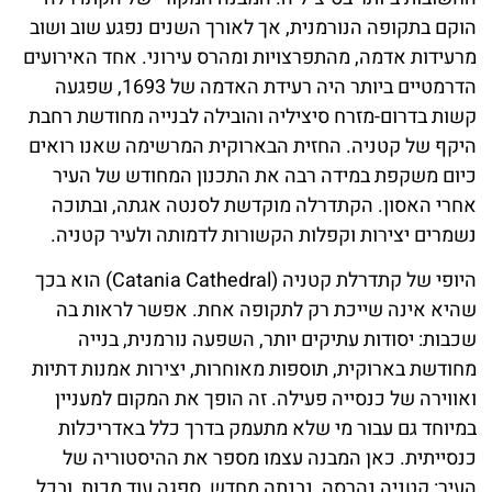
הוקם בתקופה הנורמנית, אך לאורך השנים נפגע שוב ושוב
מרעידות אדמה, מהתפרצויות ומהרס עירוני. אחד האירועים
הדרמטיים ביותר היה רעידת האדמה של 1693, שפגעה
קשות בדרום-מזרח סיציליה והובילה לבנייה מחודשת רחבת
היקף של קטניה. החזית הבארוקית המרשימה שאנו רואים
כיום משקפת במידה רבה את התכנון המחודש של העיר
אחרי האסון. הקתדרלה מוקדשת לסנטה אגתה, ובתוכה
נשמרים יצירות וקפלות הקשורות לדמותה ולעיר קטניה.
היופי של קתדרלת קטניה (Catania Cathedral) הוא בכך
שהיא אינה שייכת רק לתקופה אחת. אפשר לראות בה
שכבות: יסודות עתיקים יותר, השפעה נורמנית, בנייה
מחודשת בארוקית, תוספות מאוחרות, יצירות אמנות דתיות
ואווירה של כנסייה פעילה. זה הופך את המקום למעניין
במיוחד גם עבור מי שלא מתעמק בדרך כלל באדריכלות
כנסייתית. כאן המבנה עצמו מספר את ההיסטוריה של
העיר: קטניה נהרסה, נבנתה מחדש, ספגה עוד מכות, ובכל