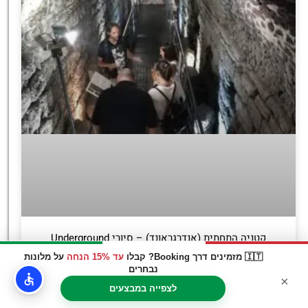
קטניה התחתית (אנדרגראונד) – סיורי Underground
Catania
🇮🇹 מזמינים דרך Booking? קבלו
עד 15% הנחה
על מלונות
נבחרים
×
לצפייה במבצעים