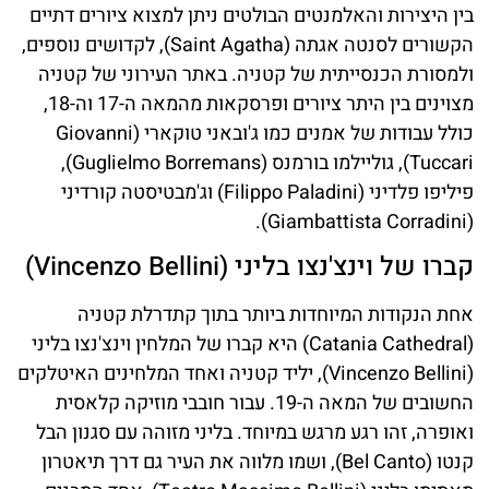
בין היצירות והאלמנטים הבולטים ניתן למצוא ציורים דתיים
הקשורים לסנטה אגתה (Saint Agatha), לקדושים נוספים,
ולמסורת הכנסייתית של קטניה. באתר העירוני של קטניה
מצוינים בין היתר ציורים ופרסקאות מהמאה ה-17 וה-18,
כולל עבודות של אמנים כמו ג'ובאני טוקארי (Giovanni
Tuccari), גוליילמו בורמנס (Guglielmo Borremans),
פיליפו פלדיני (Filippo Paladini) וג'מבטיסטה קורדיני
(Giambattista Corradini).
קברו של וינצ'נצו בליני (Vincenzo Bellini)
אחת הנקודות המיוחדות ביותר בתוך קתדרלת קטניה
(Catania Cathedral) היא קברו של המלחין וינצ'נצו בליני
(Vincenzo Bellini), יליד קטניה ואחד המלחינים האיטלקים
החשובים של המאה ה-19. עבור חובבי מוזיקה קלאסית
ואופרה, זהו רגע מרגש במיוחד. בליני מזוהה עם סגנון הבל
קנטו (Bel Canto), ושמו מלווה את העיר גם דרך תיאטרון