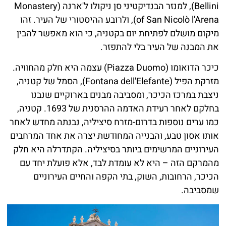
Bellini), למנזר הבנדיקטיני סן ניקולו ל'ארנה (Monastery
of San Nicolò l'Arena), ולרובע ההיסטורי של העיר. זהו
מיקום מושלם לפתיחת יום בקטניה, כי הוא מאפשר להבין
את המבנה של העיר בלי להתפזר.
כיכר הדואומו (Piazza Duomo) עצמה היא חלק מהחוויה.
מזרקת הפיל (Fontana dell'Elefante), הסמל של קטניה,
ניצבת במרכז הכיכר, ומסביבה מבנים בארוקיים שנבנו
בחלקם לאחר רעידת האדמה ההרסנית של 1693. קטניה,
כמו ערים נוספות בדרום-מזרח סיציליה, נבנתה מחדש לאחר
אותו אסון טבע, והבנייה המחודשת יצרה את אחד המרחבים
העירוניים המרשימים ביותר בסיציליה. הקתדרלה היא חלק
מהמרקם הזה – היא לא עומדת לבד, אלא פועלת יחד עם
הכיכר, הרחובות, השוק, בתי הקפה והחיים העירוניים
שמסביבה.