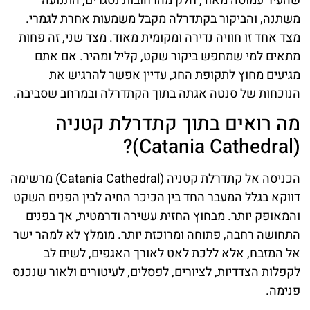
שהעיר עמוסה מאוד, חלק מהרחובות נסגרים, התנועה
משתנה, והביקור בקתדרלה מקבל משמעות אחרת לגמרי.
מצד אחד זו חוויה נדירה ומקומית מאוד. מצד שני, זה פחות
מתאים למי שמחפש ביקור שקט, קליל ומהיר. אם אתם
מגיעים מחוץ לתקופת החג, עדיין אפשר להרגיש את
הנוכחות של סנטה אגתה בתוך הקתדרלה ובמרחב שסביבה.
מה רואים בתוך קתדרלת קטניה
(Catania Cathedral)?
הכניסה אל קתדרלת קטניה (Catania Cathedral) מרשימה
דווקא בגלל המעבר החד בין הכיכר החיה לבין הפנים השקט
והמאופק יותר. מבחוץ החזית עשירה ודרמטית, אך בפנים
התחושה רחבה, פתוחה ומרוכזת יותר. מומלץ לא למהר ישר
אל המזבח, אלא ללכת לאט לאורך האגפים, לשים לב
לקפלות הצדדיות, לציורים, לפסלים, לעיטורים ולאור שנכנס
פנימה.