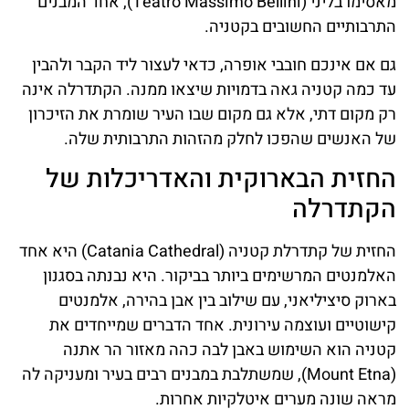
מאסימו בליני (Teatro Massimo Bellini), אחד המבנים
התרבותיים החשובים בקטניה.
גם אם אינכם חובבי אופרה, כדאי לעצור ליד הקבר ולהבין
עד כמה קטניה גאה בדמויות שיצאו ממנה. הקתדרלה אינה
רק מקום דתי, אלא גם מקום שבו העיר שומרת את הזיכרון
של האנשים שהפכו לחלק מהזהות התרבותית שלה.
החזית הבארוקית והאדריכלות של
הקתדרלה
החזית של קתדרלת קטניה (Catania Cathedral) היא אחד
האלמנטים המרשימים ביותר בביקור. היא נבנתה בסגנון
בארוק סיציליאני, עם שילוב בין אבן בהירה, אלמנטים
קישוטיים ועוצמה עירונית. אחד הדברים שמייחדים את
קטניה הוא השימוש באבן לבה כהה מאזור הר אתנה
(Mount Etna), שמשתלבת במבנים רבים בעיר ומעניקה לה
מראה שונה מערים איטלקיות אחרות.