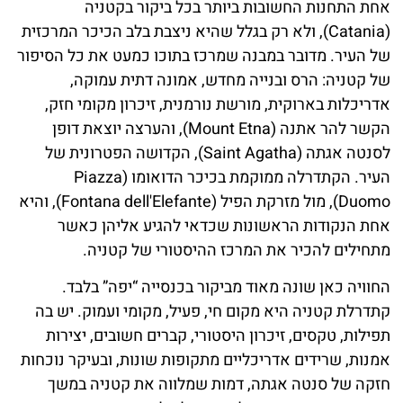
אחת התחנות החשובות ביותר בכל ביקור בקטניה
(Catania), ולא רק בגלל שהיא ניצבת בלב הכיכר המרכזית
של העיר. מדובר במבנה שמרכז בתוכו כמעט את כל הסיפור
של קטניה: הרס ובנייה מחדש, אמונה דתית עמוקה,
אדריכלות בארוקית, מורשת נורמנית, זיכרון מקומי חזק,
הקשר להר אתנה (Mount Etna), והערצה יוצאת דופן
לסנטה אגתה (Saint Agatha), הקדושה הפטרונית של
העיר. הקתדרלה ממוקמת בכיכר הדואומו (Piazza
Duomo), מול מזרקת הפיל (Fontana dell'Elefante), והיא
אחת הנקודות הראשונות שכדאי להגיע אליהן כאשר
מתחילים להכיר את המרכז ההיסטורי של קטניה.
החוויה כאן שונה מאוד מביקור בכנסייה “יפה” בלבד.
קתדרלת קטניה היא מקום חי, פעיל, מקומי ועמוק. יש בה
תפילות, טקסים, זיכרון היסטורי, קברים חשובים, יצירות
אמנות, שרידים אדריכליים מתקופות שונות, ובעיקר נוכחות
חזקה של סנטה אגתה, דמות שמלווה את קטניה במשך