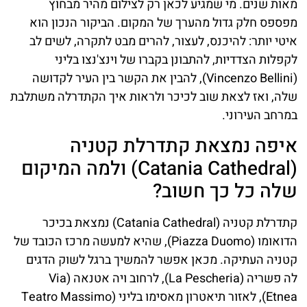
מאות שנים. מי שמגיע לכאן רק לצילום מהיר מבחוץ
מפספס חלק גדול מהערך של המקום. הביקור הנכון הוא
איטי יותר: להיכנס, לעצור, להרים מבט לתקרה, לשים לב
לקפלות הצדדיות, להתבונן בקברו של וינצ'נצו בליני
(Vincenzo Bellini), להבין את הקשר בין העיר לקדושה
שלה, ואז לצאת שוב לכיכר ולראות איך הקתדרלה משתלבת
במרחב העירוני.
איפה נמצאת קתדרלת קטניה
(Catania Cathedral) ולמה המיקום
שלה כל כך חשוב?
קתדרלת קטניה (Catania Cathedral) נמצאת בכיכר
הדואומו (Piazza Duomo), שהיא למעשה מרכז הכובד של
קטניה העתיקה. מכאן אפשר להמשיך ברגל לשוק הדגים
לה פשריה (La Pescheria), לרחוב ויה אטנאה (Via
Etnea), לאזור תיאטרון מאסימו בליני (Teatro Massimo