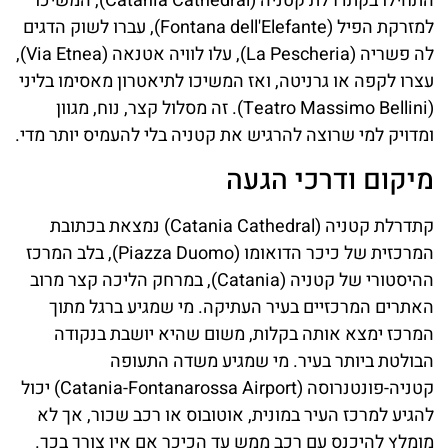
התחילו בקתדרלת קטניה (Catania Cathedral), המשיכו
למזרקת הפיל (Fontana dell'Elefante), עברו לשוק הדגים
לה פשריה (La Pescheria), עלו לוויה אטנאה (Via Etnea),
עצרו לקפה או גרניטה, ואז המשיכו לתיאטרון מאסימו בליני
(Teatro Massimo Bellini). זה מסלול קצר, נוח, מגוון
ומדויק למי שרוצה להרגיש את קטניה בלי להעמיס יותר מדי.
מיקום ודרכי הגעה
קתדרלת קטניה (Catania Cathedral) נמצאת בכתובת
המרכזית של כיכר הדואומו (Piazza Duomo), בלב המרכז
ההיסטורי של קטניה (Catania), במרחק הליכה קצר מרוב
האתרים המרכזיים בעיר העתיקה. מי שמגיע ברגל מתוך
המרכז ימצא אותה בקלות, משום שהיא יושבת בנקודה
הבולטת ביותר בעיר. מי שמגיע משדה התעופה
קטניה-פונטנרוסה (Catania-Fontanarossa Airport) יכול
להגיע למרכז העיר במונית, אוטובוס או רכב שכור, אך לא
מומלץ להיכנס עם רכב ממש עד הכיכר אם אין צורך בכך.