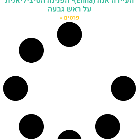
העיירה אנה (Enna)- הפנינה הסיציליאנית
על ראש גבעה
פרטים »