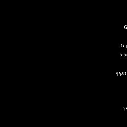
גי (Gole
וזה
לול
)- מדריך מקיף
יציליה-