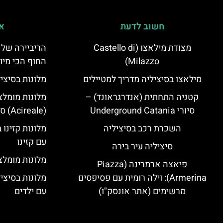
חשוב לדעת
אי
מצודת מילאצו (Castello di
הריביירה של 
Milazzo)
החוף הכי מיו
מילאצו בסיציליה מדריך למטיילים
מלונות בסיצי
קטניה התחתית (אנדרגראונד) –
מלונות מומלצ
סיורי Underground Catania
(Acireale) סיציליה
השכרת רכב בסיציליה
מלונות קזינו 
עם קזינו
סיציליה עיר בירה
מלונות מומלצי
פיאצה ארמרינה (Piazza
Armerina): וילה רומית עם פסיפסים
מלונות בסיצי
מרשימים (אתר אונסק"ו)
עם ילדים