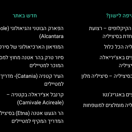
פה לישון?
חדש באתר
הקיקלופים – רצועת
הפארק הבוטני והגיאולו
חדת בסיציליה
Alcantara)
ליה הכל כלול
המוזיאון הארכיאולוגי של סירק
ים באצ'יריאלה
סיור טרק בהר אטנה מחוץ למס
המוכר למטיילים
בסיציליה – סיציליה מלון
העיר קטניה (Catania
למטיילים
ם באגריג'נטו
קרנבל אצ׳יראלה בקטניה –
(Carnivale Acireale)
ליה מומלצים למשפחות
הר הגעש אטנה (Etna) בס
המדריך המקיף למטיילים