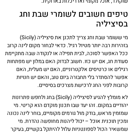
שוקולד, אוכל מקומי ואדריכלות בארוקית.
טיפים חשובים לשומרי שבת וחג
בסיציליה
מי ששומר שבת וחג צריך לתכנן את סיציליה (Sicily)
בזהירות רבה יותר מטיול רגיל. כדאי לבחור מקום לינה קרוב
ככל האפשר לסוכה, לבית תפילה או לנקודה שבה מתקיימת
סעודת חג, אם יש כזו. חשוב לבדוק האם במלון יש מפתחות
רגילים או כרטיסים אלקטרוניים, האם יש מעלית, האם
אפשר להסתדר בלי תחבורה ביום טוב, והאם יש חנויות
קרובות לפני החג לרכישת מצרכים בסיסיים.
לא מומלץ להגיע לסיציליה (Sicily) בחג ולחפש פתרונות
יהודיים במקום. זהו יעד שבו תכנון מוקדם הוא קריטי. מי
שמזמין מראש, בודק מול גורמים מקומיים, בוחר לינה נכונה
ומכין תוכנית אוכל – יכול ליהנות מחופשה נהדרת. מי
שמשאיר הכול לספונטניות עלול להיתקל בקשיים, בעיקר