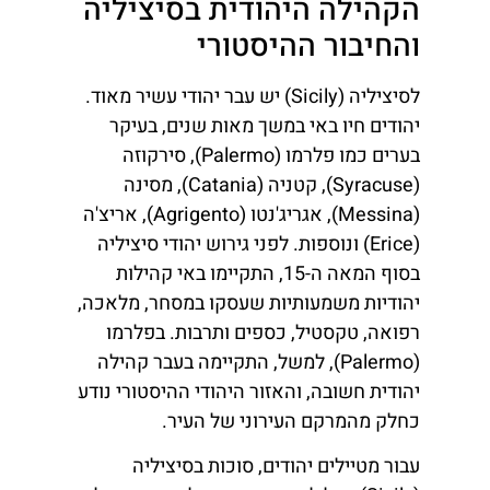
הקהילה היהודית בסיציליה
והחיבור ההיסטורי
לסיציליה (Sicily) יש עבר יהודי עשיר מאוד.
יהודים חיו באי במשך מאות שנים, בעיקר
בערים כמו פלרמו (Palermo), סירקוזה
(Syracuse), קטניה (Catania), מסינה
(Messina), אגריג'נטו (Agrigento), אריצ'ה
(Erice) ונוספות. לפני גירוש יהודי סיציליה
בסוף המאה ה-15, התקיימו באי קהילות
יהודיות משמעותיות שעסקו במסחר, מלאכה,
רפואה, טקסטיל, כספים ותרבות. בפלרמו
(Palermo), למשל, התקיימה בעבר קהילה
יהודית חשובה, והאזור היהודי ההיסטורי נודע
כחלק מהמרקם העירוני של העיר.
עבור מטיילים יהודים, סוכות בסיציליה