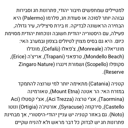
למטיילים שמחפשים חיבור יהודי, פתרונות חג וסבירות
גבוהה יותר לסוכה או סעודת חג, פלרמו (Palermo) היא
הבחירה הראשונה לבדיקה. זו בירת סיציליה, עיר גדולה,
פעילה, עם היסטוריה יהודית חשובה ונוכחות יהודית מסוימת
כיום. היא גם בסיס מצוין לטיולים בצפון ובמערב האי:
מונריאלה (Monreale), צ'פאלו (Cefalù), מונדלו
(Mondello Beach), טרפאני (Trapani), אריצ'ה (Erice),
סקופלו (Scopello) ושמורת זינגרו (Zingaro Nature
Reserve).
קטניה (Catania) מתאימה יותר למי שרוצה להתמקד
במזרח האי: הר אטנה (Mount Etna), טאורמינה
(Taormina), אצ'י טרצה (Aci Trezza), אצ'י קסטלו (Aci
Castello), סירקוזה (Syracuse), אורטיג'ה (Ortigia) ונוטו
(Noto). גם באזור קטניה יש עניין יהודי-היסטורי, אך מבחינת
פתרונות חג יש לבדוק כל דבר מראש ולא להניח שקיים