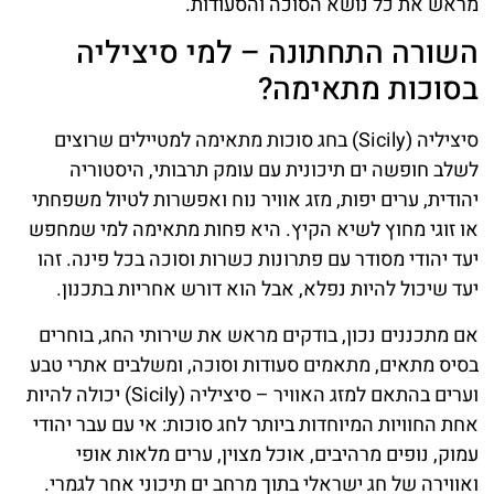
מראש את כל נושא הסוכה והסעודות.
השורה התחתונה – למי סיציליה
בסוכות מתאימה?
סיציליה (Sicily) בחג סוכות מתאימה למטיילים שרוצים
לשלב חופשה ים תיכונית עם עומק תרבותי, היסטוריה
יהודית, ערים יפות, מזג אוויר נוח ואפשרות לטיול משפחתי
או זוגי מחוץ לשיא הקיץ. היא פחות מתאימה למי שמחפש
יעד יהודי מסודר עם פתרונות כשרות וסוכה בכל פינה. זהו
יעד שיכול להיות נפלא, אבל הוא דורש אחריות בתכנון.
אם מתכננים נכון, בודקים מראש את שירותי החג, בוחרים
בסיס מתאים, מתאמים סעודות וסוכה, ומשלבים אתרי טבע
וערים בהתאם למזג האוויר – סיציליה (Sicily) יכולה להיות
אחת החוויות המיוחדות ביותר לחג סוכות: אי עם עבר יהודי
עמוק, נופים מרהיבים, אוכל מצוין, ערים מלאות אופי
ואווירה של חג ישראלי בתוך מרחב ים תיכוני אחר לגמרי.