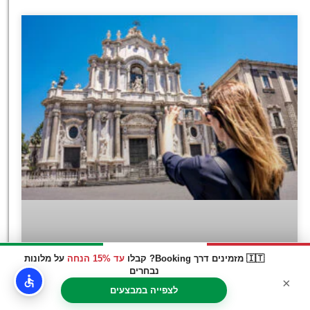
🇮🇹 מזמינים דרך Booking? קבלו
עד 15% הנחה
על מלונות
נבחרים
×
לצפייה במבצעים
טיול כוכב מקטניה כנקודת יעד מוצא