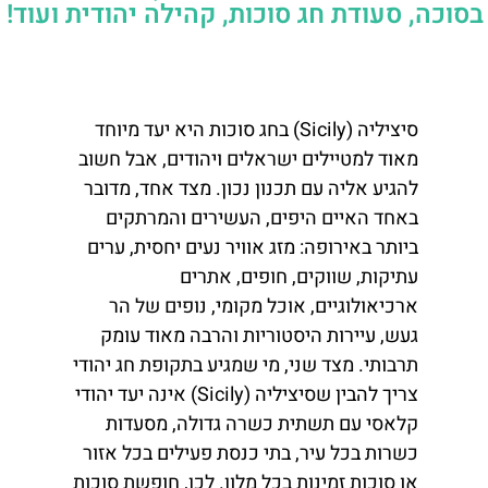
בסוכה, סעודת חג סוכות, קהילה יהודית ועוד!
סיציליה (Sicily) בחג סוכות היא יעד מיוחד
מאוד למטיילים ישראלים ויהודים, אבל חשוב
להגיע אליה עם תכנון נכון. מצד אחד, מדובר
באחד האיים היפים, העשירים והמרתקים
ביותר באירופה: מזג אוויר נעים יחסית, ערים
עתיקות, שווקים, חופים, אתרים
ארכיאולוגיים, אוכל מקומי, נופים של הר
געש, עיירות היסטוריות והרבה מאוד עומק
תרבותי. מצד שני, מי שמגיע בתקופת חג יהודי
צריך להבין שסיציליה (Sicily) אינה יעד יהודי
קלאסי עם תשתית כשרה גדולה, מסעדות
כשרות בכל עיר, בתי כנסת פעילים בכל אזור
או סוכות זמינות בכל מלון. לכן, חופשת סוכות