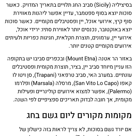
בסיציליה (Sicily) סביב החג תלויים בתאריך המדויק. כאשר
סוכות יוצא בסוף ספטמבר, עדיין אפשר ליהנות מאווירת
סוף קיץ, אירועי אוכל, יין ופסטיבלים מקומיים. כאשר סוכות
יוצא באוקטובר, נכנסים יותר לאווירת סתיו: ירידי אוכל,
אירועי יין, ערמונים, תוצרת חקלאית, חגיגות כפריות ולעיתים
אירועים מקומיים קטנים יותר.
באזור הר אטנה (Mount Etna) ובכפרים סביבו יש בתקופה
הזו עניין מיוחד סביב יין, בציר, תוצרת מקומית ופסטיבלים
עונתיים. במערב האי, סביב טרפאני (Trapani), סן ויטו לו
קאפו (San Vito Lo Capo), מרסלה (Marsala) ופלרמו
(Palermo), אפשר למצוא אירועים קולינריים ופעילות
מקומית, אך חובה לבדוק תאריכים ספציפיים לפי השנה.
מקומות מקורים ליום גשם בחג
אם יורד גשם בסוכות, לא צריך לראות בזה כישלון של