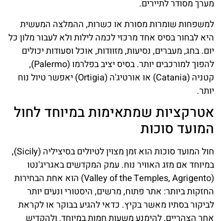
מערך מסודר לתיירים.
למשפחות שומרות מסורת או כשרות, ההמלצה המעשית
היא לבחור בסיס אחד מרכזי לכמה לילות ולא לעבור מלון כל
יום. בחג, מעברים, נסיעות, מזוודות, אוכל וסעודות יכולים
להפוך למורכבים יותר. בסיס יציב בפלרמו (Palermo),
קטניה (Catania) או אורטיג'ה (Ortigia) יאפשר טיול נוח
יותר.
אטרקציות שמתאימות במיוחד לחול
המועד סוכות
חול המועד סוכות הוא זמן מצוין לטיולים בסיציליה (Sicily),
במיוחד אם מזג האוויר נוח. עמק המקדשים באגריג'נטו
(Valley of the Temples, Agrigento) הוא אחת הבחירות
החזקות ביותר: אתר פתוח, מרשים, היסטורי ונעים יותר
לביקור בסתיו מאשר בקיץ. כדאי להגיע בבוקר או לקראת
אחר הצהריים, להימנע משעות חמות במיוחד, ולהקדיש