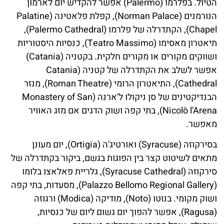
הטיול. בפלרמו (Palermo) אפשר להקדיש יום לארמון
הנורמנים (Norman Palace), קפלת פלאטינה (Palatine
Chapel), הקתדרלה של פלרמו (Palermo Cathedral),
תיאטרון מאסימו (Teatro Massimo), כנסיות היסטוריות
ושווקים מקורים או מקורים חלקית. בקטניה (Catania)
אפשר לשלב את הקתדרלה של קטניה (Catania
Cathedral), התיאטרון הרומי (Roman Theatre), מנזר
הבנדיקטינים של סן ניקולו ל'ארנה (Monastery of San
Nicolò l'Arena), בתי קפה ושוק הדגים אם מזג האוויר
מאפשר.
בסירקוזה (Syracuse) ואורטיג'ה (Ortigia), יום מעונן
מתאים לשיטוט קצר בין הפוגות בגשם, ביקור בקתדרלה של
סירקוזה (Syracuse Cathedral), גלריית פאלאצו בלומו
(Palazzo Bellomo Regional Gallery), מסעדות, בתי קפה
ושוק מקומי. בנוטו (Noto), מודיקה (Modica) ורגוזה
(Ragusa), אפשר להפוך יום גשום ליום של כנסיות,