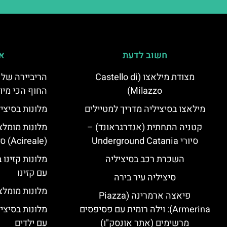
חשוב לדעת
אי
מצודת מילאצו (Castello di
הריביירה של 
Milazzo)
החוף הכי מיו
מילאצו בסיציליה מדריך למטיילים
מלונות בסיצי
קטניה התחתית (אנדרגראונד) –
מלונות מומלצ
סיורי Underground Catania
(Acireale) סיציליה
השכרת רכב בסיציליה
מלונות קזינו 
עם קזינו
סיציליה עיר בירה
מלונות מומלצי
פיאצה ארמרינה (Piazza
Armerina): וילה רומית עם פסיפסים
מלונות בסיצי
מרשימים (אתר אונסק"ו)
עם ילדים