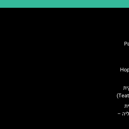
Pal
Hop On 
ית
ת
ליה –