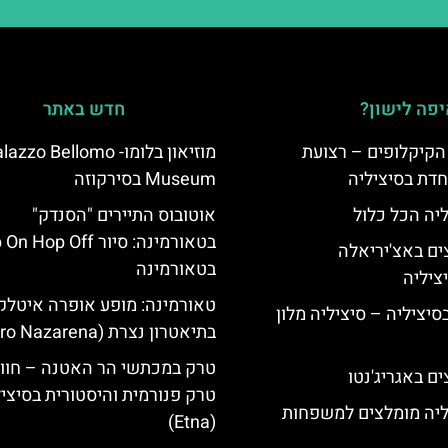
פה לישון?
חדש באתר
הקיקלופים – רצועת
מוזיאון בלומו- azzo Bellomo
חדת בסיציליה
Museum בסירקוזה
ליה הכל כלול
אוטובוס התיירים "הסנדק"
בטאורמינה: סיור Hop Off
ים באצ'יריאלה
בטאורמינה
טאורמינה: מופע אופרה איטלק
בסיציליה – סיציליה מלון
בתיאטרון נצרת (Teatro Nazarena)
טרק במכתשי הר האטנה – חווי
ם באגריג'נטו
טרק פנורמית והיסטורית בסיצי
ליה מומלצים למשפחות
(Etna)