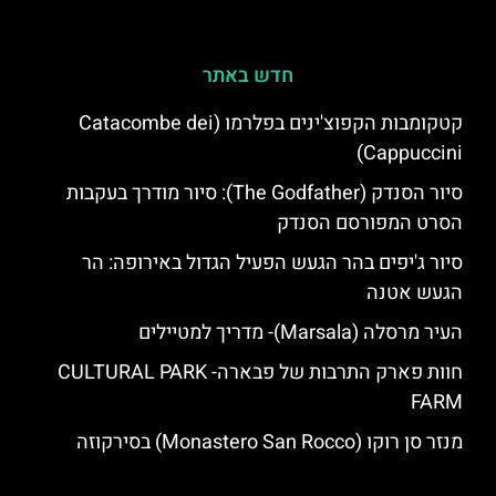
חדש באתר
קטקומבות הקפוצ'ינים בפלרמו (Catacombe dei
Cappuccini)
סיור הסנדק (The Godfather): סיור מודרך בעקבות
הסרט המפורסם הסנדק
סיור ג'יפים בהר הגעש הפעיל הגדול באירופה: הר
הגעש אטנה
העיר מרסלה (Marsala)- מדריך למטיילים
חוות פארק התרבות של פבארה- CULTURAL PARK
FARM
מנזר סן רוקו (Monastero San Rocco) בסירקוזה