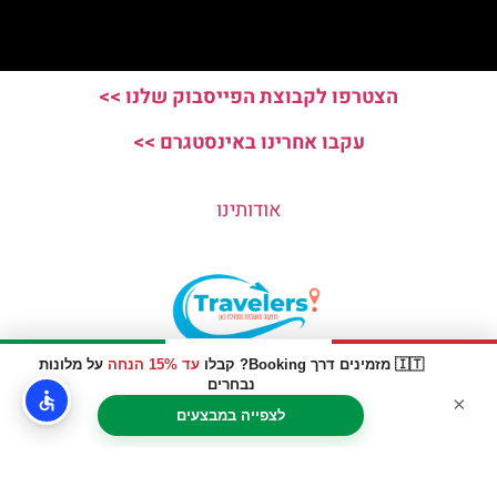
הצטרפו לקבוצת הפייסבוק שלנו >>
עקבו אחרינו באינסטגרם >>
אודותינו
🇮🇹 מזמינים דרך Booking? קבלו
עד 15% הנחה
על מלונות
האתר הינו אתר המלצות מטיילים © כל הזכויות שמורות לסוכנות
נבחרים
×
TRAVELERS.CO.IL
לצפייה במבצעים
מדיניות פרטיות