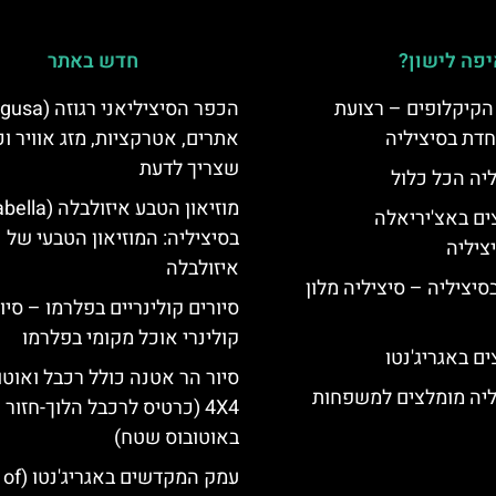
פה לישון?
חדש באתר
הקיקלופים – רצועת
חדת בסיציליה
אתרים, אטרקציות, מזג אוויר ו
שצריך לדעת
ליה הכל כלול
ים באצ'יריאלה
בסיציליה: המוזיאון הטבעי של
איזולבלה
בסיציליה – סיציליה מלון
סיורים קולינריים בפלרמו – סיו
קולינרי אוכל מקומי בפלרמו
ם באגריג'נטו
סיור הר אטנה כולל רכבל ואוטו
ליה מומלצים למשפחות
4X4 (כרטיס לרכבל הלוך-חזור ו
באוטובוס שטח)
עמק המקדשי