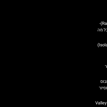
הכפר הסיציליאני רגוזה (Ragusa)-
כל מה
מוזיאון הטבע איזולבלה (Isolabella)
ר
בוס
סיור
ם באגריג'נטו (Valley of