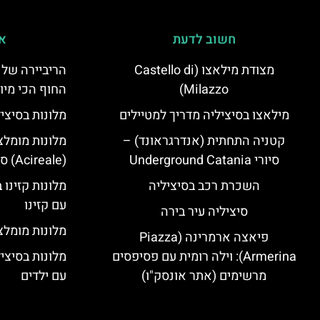
חשוב לדעת
אי
מצודת מילאצו (Castello di
הריביירה של 
Milazzo)
החוף הכי מיו
מילאצו בסיציליה מדריך למטיילים
מלונות בסיצי
קטניה התחתית (אנדרגראונד) –
מלונות מומלצ
סיורי Underground Catania
(Acireale) סיציליה
השכרת רכב בסיציליה
מלונות קזינו 
עם קזינו
סיציליה עיר בירה
מלונות מומלצי
פיאצה ארמרינה (Piazza
Armerina): וילה רומית עם פסיפסים
מלונות בסיצי
מרשימים (אתר אונסק"ו)
עם ילדים