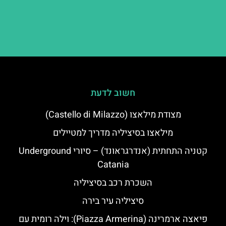
חשוב לדעת
מצודת מילאצו (Castello di Milazzo)
מילאצו בסיציליה מדריך למטיילים
קטניה התחתית (אנדרגראונד) – סיורי Underground
Catania
השכרת רכב בסיציליה
סיציליה עיר בירה
פיאצה ארמרינה (Piazza Armerina): וילה רומית עם