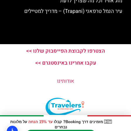
מזג אוויר וכל מה שצריך לדעת
עיר הנמל טרפאני (Trapani) – מדריך למטיילים
הצטרפו לקבוצת הפייסבוק שלנו >>
עקבו אחרינו באינסטגרם >>
אודותינו
🇮🇹 מזמינים דרך Booking? קבלו
עד 15% הנחה
על מלונות
האתר הינו אתר המלצות מטיילים © כל הזכויות שמורות לסוכנות
נבחרים