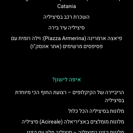
Catania
השכרת רכב בסיציליה
סיציליה עיר בירה
פיאצה ארמרינה (Piazza Armerina): וילה רומית עם
פסיפסים מרשימים (אתר אונסק"ו)
איפה לישון?
הריביירה של הקיקלופים – רצועת החוף הכי מיוחדת
בסיציליה
מלונות בסיציליה הכל כלול
מלונות מומלצים באצ'יריאלה (Acireale) סיציליה
מלונות קזינו בסיציליה – סיציליה מלון עם קזינו