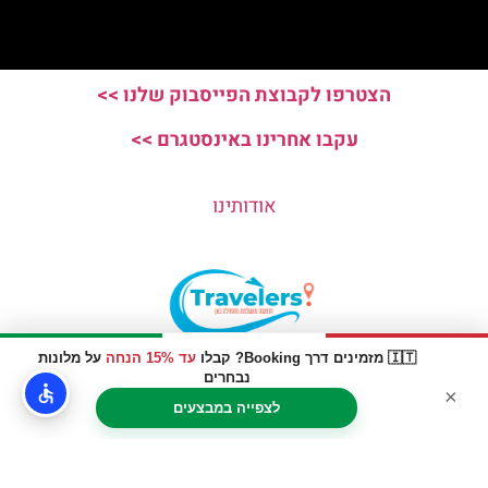
הצטרפו לקבוצת הפייסבוק שלנו >>
עקבו אחרינו באינסטגרם >>
אודותינו
🇮🇹 מזמינים דרך Booking? קבלו
עד 15% הנחה
על מלונות
האתר הינו אתר המלצות מטיילים © כל הזכויות שמורות לסוכנות
נבחרים
×
TRAVELERS.CO.IL
לצפייה במבצעים
מדיניות פרטיות