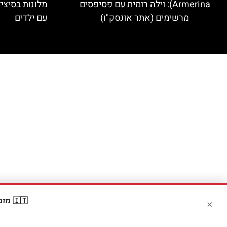
Armerina): וילה רומית עם פסיפסים
מלונות בסיצי
מרשימים (אתר אונסק"ו)
עם ילדים
🇮🇹 מזמינים דרך Booking? קבלו
×