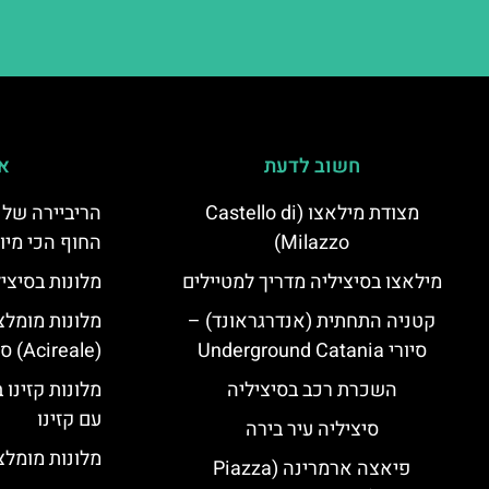
חשוב לדעת
אי
מצודת מילאצו (Castello di
הריביירה של 
Milazzo)
החוף הכי מיו
מילאצו בסיציליה מדריך למטיילים
מלונות בסיצי
קטניה התחתית (אנדרגראונד) –
מלונות מומלצ
סיורי Underground Catania
(Acireale) סיציליה
השכרת רכב בסיציליה
מלונות קזינו 
עם קזינו
סיציליה עיר בירה
מלונות מומלצי
פיאצה ארמרינה (Piazza