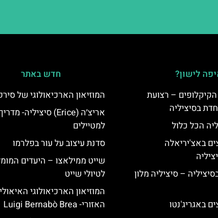
פה לישון?
חדש באתר
הקיקלופים – רצועת
המוזיאון הארכיאולוגי של סירק
חדת בסיציליה
אריצ׳ה (Erice) סיציליה- מדריך
ליה הכל כלול
למטיילים
ים באצ'יריאלה
סדנת עיצוב על עור בפלרמו
שייט ממילאצו – היעדים המומ
בסיציליה – סיציליה מלון
לטיולי שייט
המוזיאון הארכיאולוגי האיאולי
ם באגריג'נטו
האזורי- Luigi Bernabò Brea