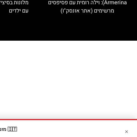
Armerina): וילה רומית עם פסיפסים
מלונות בסיצי
מרשימים (אתר אונסק"ו)
עם ילדים
🇮🇹 מזמינים דרך Booking? קבלו
×