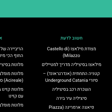
חשוב לדעת
אי
מצודת מילאצו (Castello di
הריביירה של 
Milazzo)
החוף הכי מיו
מילאצו בסיציליה מדריך למטיילים
מלונות בסיצי
קטניה התחתית (אנדרגראונד) –
מלונות מומלצ
סיורי Underground Catania
(Acireale) סיציליה
השכרת רכב בסיציליה
מלונות קזינו 
עם קזינו
סיציליה עיר בירה
מלונות מומלצי
פיאצה ארמרינה (Piazza