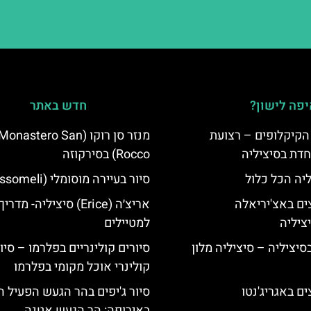
פה לישון?
חדש באתר
הקיקלופים – רצועת
מנזר סן רוקו (Monastero San
חדת בסיציליה
Rocco) בסירקוזה
ליה הכל כלול
סיור בעיירה מוסומלי (Mussomeli)
ים באצ'יריאלה
אריצ׳ה (Erice) סיציליה- מדריך
למטיילים
בסיציליה – סיציליה מלון
סיורים קולינריים בפלרמו – סיו
קולינרי אוכל מקומי בפלרמו
ם באגריג'נטו
סיור ג'יפים בהר הגעש הפעיל ה
באירופה: הר הגעש אטנה