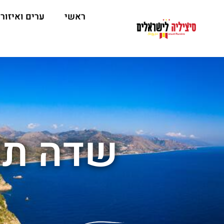
ראשי
ערים ואיזור
שדה תע