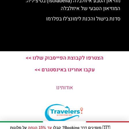
מוזיאון הטבע איזולבלה (Isolabella) בסיציליה:
המוזיאון הטבעי של איזולבלה
סדנת בישול והכנת לימונצ'לו בפלרמו
הצטרפו לקבוצת הפייסבוק שלנו >>
עקבו אחרינו באינסטגרם >>
אודותינו
🇮🇹 מזמינים דרך Booking? קבלו
עד 15% הנחה
על מלונות