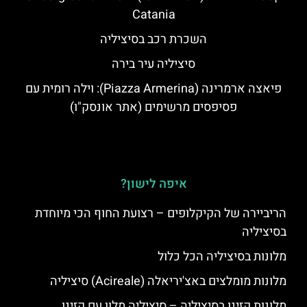
Catania
השכרת רכב בסיציליה
סיציליה עיר בירה
פיאצה ארמרינה (Piazza Armerina): וילה רומית עם
פסיפסים מרשימים (אתר אונסק"ו)
איפה לישון?
הריביירה של הקיקלופים – רצועת החוף הכי מיוחדת
בסיציליה
מלונות בסיציליה הכל כלול
מלונות מומלצים באצ'יריאלה (Acireale) סיציליה
מלונות קזינו בסיציליה – סיציליה מלון עם קזינו