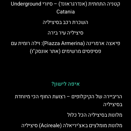
קטניה התחתית (אנדרגראונד) – סיורי Underground
Catania
השכרת רכב בסיציליה
סיציליה עיר בירה
פיאצה ארמרינה (Piazza Armerina): וילה רומית עם
פסיפסים מרשימים (אתר אונסק"ו)
איפה לישון?
הריביירה של הקיקלופים – רצועת החוף הכי מיוחדת
בסיציליה
מלונות בסיציליה הכל כלול
מלונות מומלצים באצ'יריאלה (Acireale) סיציליה