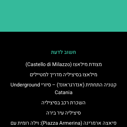
חשוב לדעת
מצודת מילאצו (Castello di Milazzo)
מילאצו בסיציליה מדריך למטיילים
קטניה התחתית (אנדרגראונד) – סיורי Underground
Catania
השכרת רכב בסיציליה
סיציליה עיר בירה
פיאצה ארמרינה (Piazza Armerina): וילה רומית עם