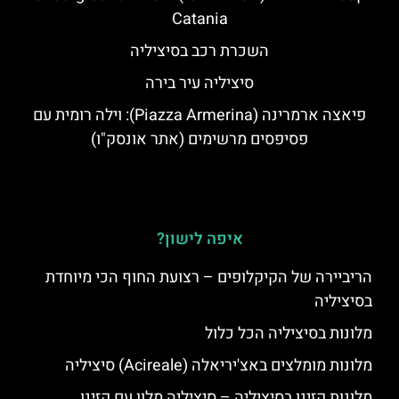
Catania
השכרת רכב בסיציליה
סיציליה עיר בירה
פיאצה ארמרינה (Piazza Armerina): וילה רומית עם
פסיפסים מרשימים (אתר אונסק"ו)
איפה לישון?
הריביירה של הקיקלופים – רצועת החוף הכי מיוחדת
בסיציליה
מלונות בסיציליה הכל כלול
מלונות מומלצים באצ'יריאלה (Acireale) סיציליה
מלונות קזינו בסיציליה – סיציליה מלון עם קזינו