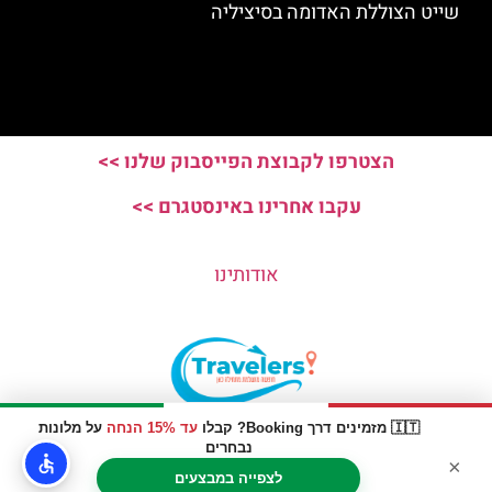
שייט הצוללת האדומה בסיציליה
הצטרפו לקבוצת הפייסבוק שלנו >>
עקבו אחרינו באינסטגרם >>
אודותינו
🇮🇹 מזמינים דרך Booking? קבלו
עד 15% הנחה
על מלונות
האתר הינו אתר המלצות מטיילים © כל הזכויות שמורות לסוכנות
נבחרים
×
TRAVELERS.CO.IL
לצפייה במבצעים