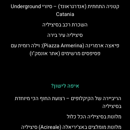
קטניה התחתית (אנדרגראונד) – סיורי Underground
Catania
השכרת רכב בסיציליה
סיציליה עיר בירה
פיאצה ארמרינה (Piazza Armerina): וילה רומית עם
פסיפסים מרשימים (אתר אונסק"ו)
איפה לישון?
הריביירה של הקיקלופים – רצועת החוף הכי מיוחדת
בסיציליה
מלונות בסיציליה הכל כלול
מלונות מומלצים באצ'יריאלה (Acireale) סיציליה