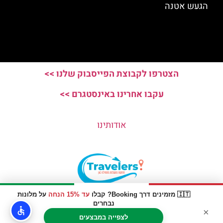
הגעש אטנה
הצטרפו לקבוצת הפייסבוק שלנו >>
עקבו אחרינו באינסטגרם >>
אודותינו
🇮🇹 מזמינים דרך Booking? קבלו
עד 15% הנחה
על מלונות
האתר הינו אתר המלצות מטיילים © כל הזכויות שמורות לסוכנות
נבחרים
×
TRAVELERS.CO.IL
לצפייה במבצעים