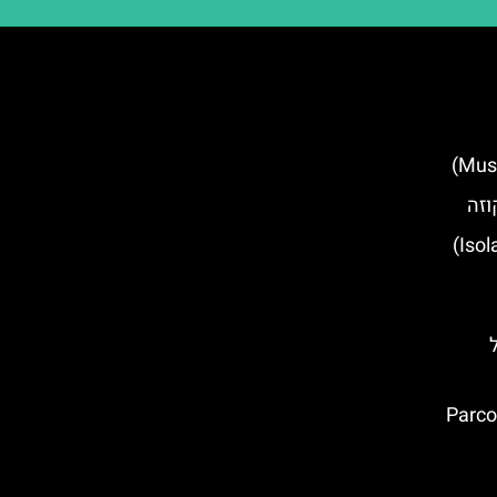
וזה
מוזיאון הטבע איזולבלה (Isolabella)
ל
הפארק הארכיאולוגי סג'סטה (Parco