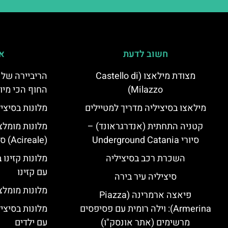
חשוב לדעת
אי
מצודת מילאצו (Castello di
הריביירה של 
Milazzo)
החוף הכי מיו
מילאצו בסיציליה מדריך למטיילים
מלונות בסיצי
קטניה התחתית (אנדרגראונד) –
מלונות מומלצ
סיורי Underground Catania
(Acireale) סיציליה
השכרת רכב בסיציליה
מלונות קזינו 
עם קזינו
סיציליה עיר בירה
מלונות מומלצי
פיאצה ארמרינה (Piazza
Armerina): וילה רומית עם פסיפסים
מלונות בסיצי
מרשימים (אתר אונסק"ו)
עם ילדים