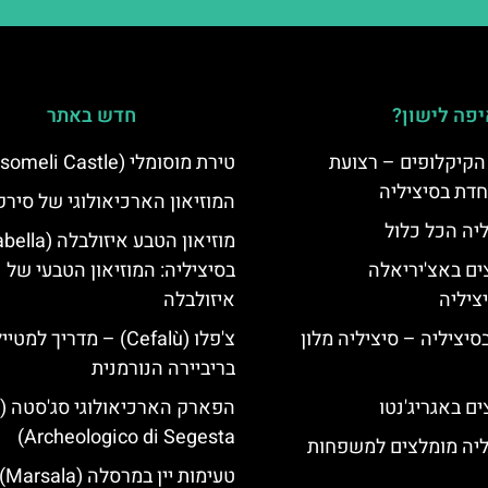
פה לישון?
חדש באתר
הקיקלופים – רצועת
טירת מוסומלי (Mussomeli Castle)
חדת בסיציליה
המוזיאון הארכיאולוגי של סירק
ליה הכל כלול
ים באצ'יריאלה
בסיציליה: המוזיאון הטבעי של
איזולבלה
בסיציליה – סיציליה מלון
צ'פלו (Cefalù) – מדריך למטיי
בריביירה הנורמנית
ם באגריג'נטו
Archeologico di Segesta)
ליה מומלצים למשפחות
טעימות יין במרסלה (Marsala)