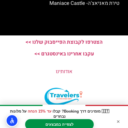
טירת מאניאצ'ה- Maniace Castle
הצטרפו לקבוצת הפייסבוק שלנו >>
עקבו אחרינו באינסטגרם >>
אודותינו
🇮🇹 מזמינים דרך Booking? קבלו
עד 15% הנחה
על מלונות
האתר הינו אתר המלצות מטיילים © כל הזכויות שמורות לסוכנות
נבחרים
×
TRAVELERS.CO.IL
לצפייה במבצעים