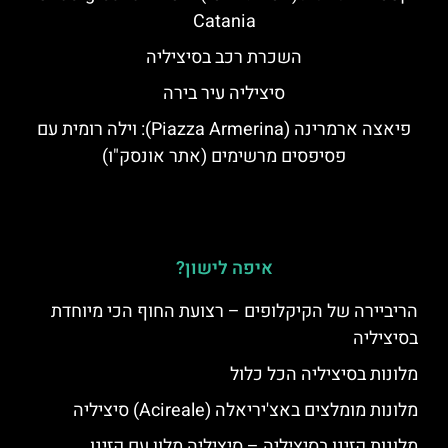
Catania
השכרת רכב בסיציליה
סיציליה עיר בירה
פיאצה ארמרינה (Piazza Armerina): וילה רומית עם
פסיפסים מרשימים (אתר אונסק"ו)
איפה לישון?
הריביירה של הקיקלופים – רצועת החוף הכי מיוחדת
בסיציליה
מלונות בסיציליה הכל כלול
מלונות מומלצים באצ'יריאלה (Acireale) סיציליה
מלונות קזינו בסיציליה – סיציליה מלון עם קזינו