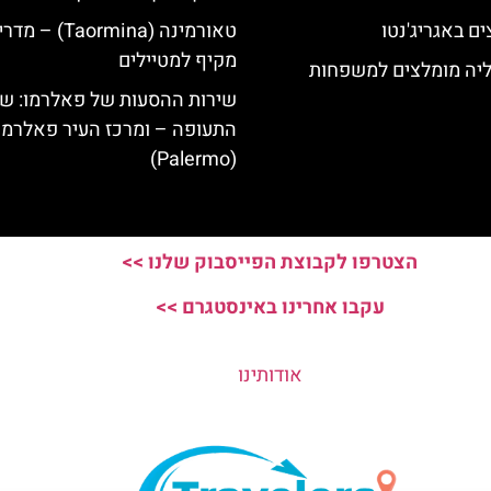
ם באגריג'נטו
טאורמינה (Taormina) – מ
מקיף למטיילים
ליה מומלצים למשפחות
שירות ההסעות של פאלרמו: ש
התעופה – ומרכז העיר פאלרמו
(Palermo)
הצטרפו לקבוצת הפייסבוק שלנו >>
עקבו אחרינו באינסטגרם >>
אודותינו