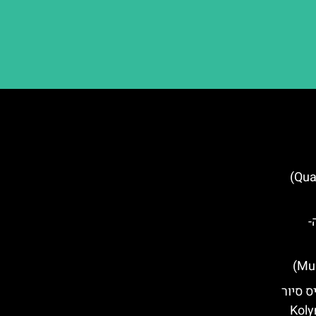
כיכר ארבע הזוויות (Quattro Canti)
-
 סיור