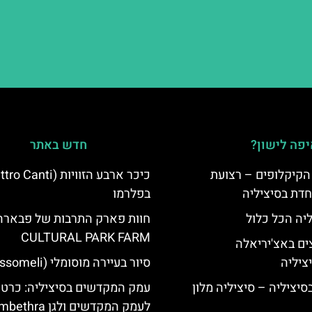
פה לישון?
חדש באתר
הקיקלופים – רצועת
חדת בסיציליה
בפלרמו
ליה הכל כלול
חוות פארק התרבות של פבארה
CULTURAL PARK FARM
ים באצ'יריאלה
סיור בעיירה מוסומלי (Mussomeli)
בסיציליה – סיציליה מלון
עמק המקדשים בסיציליה: כרטיס
לעמק המקדשים ולגן Kolymbethra