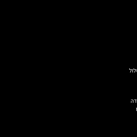
לול
דה