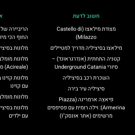
חשוב לדעת
אי
מצודת מילאצו (Castello di
הריביירה של 
Milazzo)
החוף הכי מיו
מילאצו בסיציליה מדריך למטיילים
מלונות בסיצי
קטניה התחתית (אנדרגראונד) –
מלונות מומלצ
סיורי Underground Catania
(Acireale) סיציליה
השכרת רכב בסיציליה
מלונות קזינו 
עם קזינו
סיציליה עיר בירה
מלונות מומלצי
פיאצה ארמרינה (Piazza
Armerina): וילה רומית עם פסיפסים
מלונות בסיצי
מרשימים (אתר אונסק"ו)
עם ילדים