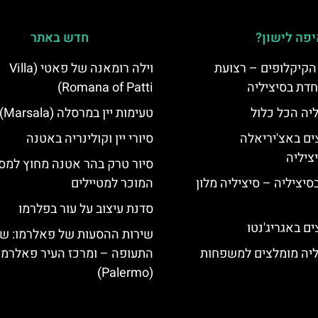
פה לישון?
חדש באתר
הקיקלופים – רצועת
וילה רומאנה של פאטי (Villa
חדת בסיציליה
Romana of Patti)
ליה הכל כלול
טעימות יין במרסלה (Marsala)
ים באצ'יריאלה
סיורי יין וקולינריה באטנה
סיור טרק בהר אטנה מחוץ למס
בסיציליה – סיציליה מלון
המוכר למטיילים
סדנת עיצוב על עור בפלרמו
ם באגריג'נטו
שירות ההסעות של פאלרמו: ש
ליה מומלצים למשפחות
התעופה – ומרכז העיר פאלרמו
(Palermo)