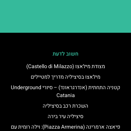
חשוב לדעת
מצודת מילאצו (Castello di Milazzo)
מילאצו בסיציליה מדריך למטיילים
קטניה התחתית (אנדרגראונד) – סיורי Underground
Catania
השכרת רכב בסיציליה
סיציליה עיר בירה
פיאצה ארמרינה (Piazza Armerina): וילה רומית עם