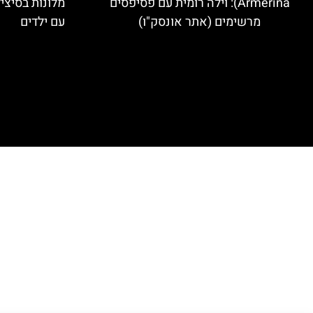
Armerina): וילה רומית עם פסיפסים
מלונות בסיצי
מרשימים (אתר אונסק"ו)
עם ילדים