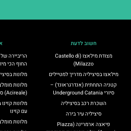
חשוב לדעת
אי
מצודת מילאצו (Castello di
הריביירה של 
Milazzo)
החוף הכי מיו
מילאצו בסיציליה מדריך למטיילים
מלונות בסיצי
קטניה התחתית (אנדרגראונד) –
מלונות מומלצ
סיורי Underground Catania
(Acireale) סיציליה
השכרת רכב בסיציליה
מלונות קזינו 
עם קזינו
סיציליה עיר בירה
מלונות מומלצי
פיאצה ארמרינה (Piazza