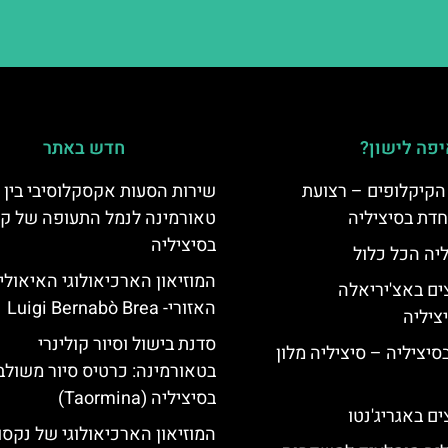
פה לישון?
חדש באתר
הקיקלופים – רצועת
שירות הסעות אקסקלוסיבי בין
חדת בסיציליה
טאורמינה לנמל התעופה של קט
בסיציליה
ליה הכל כלול
המוזיאון הארכיאולוגי האיאולי
ים באצ'יריאלה
האזורי- Luigi Bernabò Brea
סדנת בישול וסיור קולינרי
בסיציליה – סיציליה מלון
בטאורמינה: כרטיס סיור משולב
בסיציליה (Taormina)
ם באגריג'נטו
המוזיאון הארכיאולוגי של נקסו