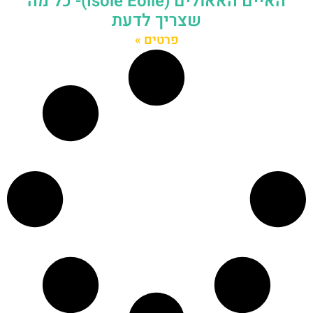
האיים האאולים (Isole Eolie)- כל מה
שצריך לדעת
פרטים »