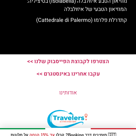
מוזיאון הטבע איזולבלה (Isolabella) בסיציליה:
המוזיאון הטבעי של איזולבלה
קתדרלת פלרמו (Cattedrale di Palermo)
הצטרפו לקבוצת הפייסבוק שלנו >>
עקבו אחרינו באינסטגרם >>
אודותינו
🇮🇹 מזמינים דרך Booking? קבלו
עד 15% הנחה
על מלונות