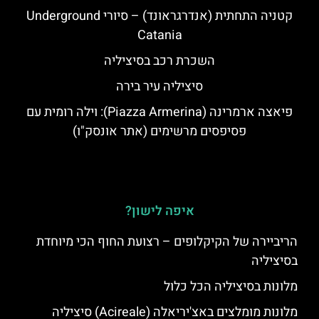
קטניה התחתית (אנדרגראונד) – סיורי Underground
Catania
השכרת רכב בסיציליה
סיציליה עיר בירה
פיאצה ארמרינה (Piazza Armerina): וילה רומית עם
פסיפסים מרשימים (אתר אונסק"ו)
איפה לישון?
הריביירה של הקיקלופים – רצועת החוף הכי מיוחדת
בסיציליה
מלונות בסיציליה הכל כלול
מלונות מומלצים באצ'יריאלה (Acireale) סיציליה