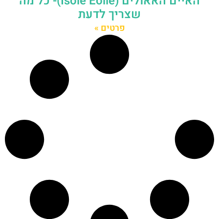
האיים האאולים (Isole Eolie)- כל מה
שצריך לדעת
פרטים »