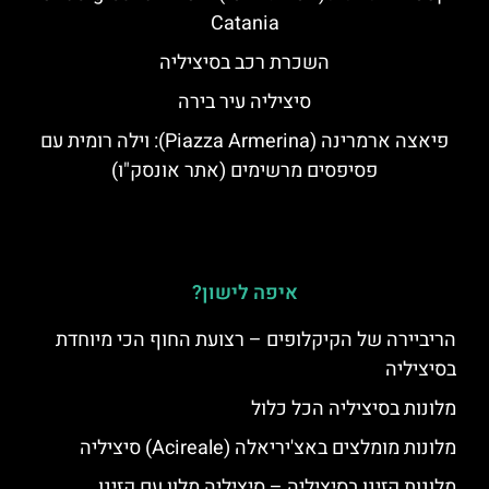
Catania
השכרת רכב בסיציליה
סיציליה עיר בירה
פיאצה ארמרינה (Piazza Armerina): וילה רומית עם
פסיפסים מרשימים (אתר אונסק"ו)
איפה לישון?
הריביירה של הקיקלופים – רצועת החוף הכי מיוחדת
בסיציליה
מלונות בסיציליה הכל כלול
מלונות מומלצים באצ'יריאלה (Acireale) סיציליה
מלונות קזינו בסיציליה – סיציליה מלון עם קזינו