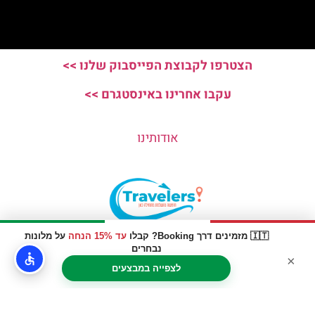
הצטרפו לקבוצת הפייסבוק שלנו >>
עקבו אחרינו באינסטגרם >>
אודותינו
🇮🇹 מזמינים דרך Booking? קבלו
עד 15% הנחה
על מלונות
האתר הינו אתר המלצות מטיילים © כל הזכויות שמורות לסוכנות
נבחרים
×
TRAVELERS.CO.IL
לצפייה במבצעים
מדיניות פרטיות